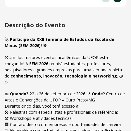
Descrição do Evento
🚀
Participe da XXII Semana de Estudos da Escola de
Minas (SEM 2026)!
⚒️
⚒️Um dos maiores eventos acadêmicos da UFOP está
chegando! A
SEM 2026
reunirá estudantes, professores,
pesquisadores e grandes empresas para uma semana repleta
de
conhecimento, inovação, tecnologia e networking
. 🤝
✨
📅
Quando?
22 a 26 de setembro de 2026 📍
Onde?
Centro de
Artes e Convenções da UFOP – Ouro Preto/MG
Durante cinco dias, você terá acesso a:
🎤 Palestras com especialistas e profissionais de referência;
🛠️ Workshops e atividades técnicas;
🏢 Contato direto com empresas e oportunidades de carreira;
🤝 Networking com estudantes, pesquisadores e profissionais