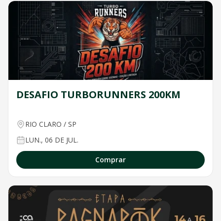
DESAFIO TURBORUNNERS 200KM
RIO CLARO
/
SP
LUN., 06 DE JUL.
Comprar