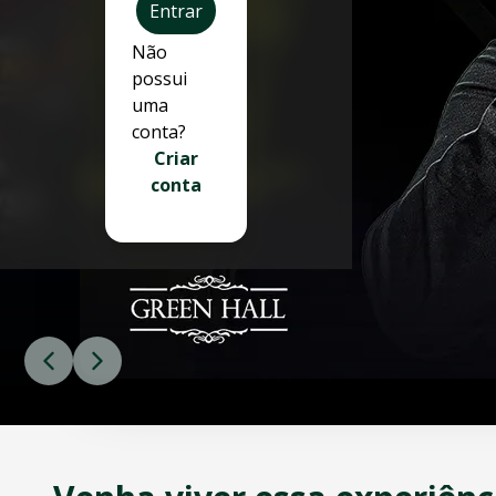
Entrar
WhatsApp: (16) 97602-4592
Horário de Atendimento: Segunda a Sexta - 09h às 18h | Sá
Não
Redes Sociais
possui
Instagram
uma
Facebook
conta?
LinkedIn
Criar
conta