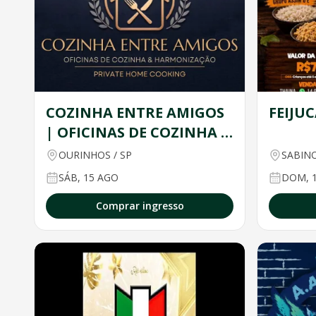
COZINHA ENTRE AMIGOS
FEIJU
| OFICINAS DE COZINHA &
HARMONIZAÇÃO |
OURINHOS
/
SP
SABIN
PRIVATE HOME COOKING
SÁB, 15 AGO
DOM, 
Comprar ingresso