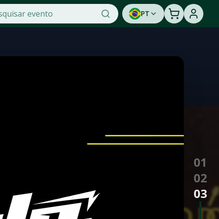
PT
os com segurança para shows, festas, eventos esportivos e 
0
1
0
2
0
3
0
4