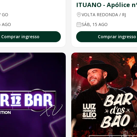
ITUANO - Apólice n
1008200016338
/
GO
VOLTA REDONDA
/
RJ
5 AGO
SÁB, 15 AGO
Comprar ingresso
Comprar ingresso