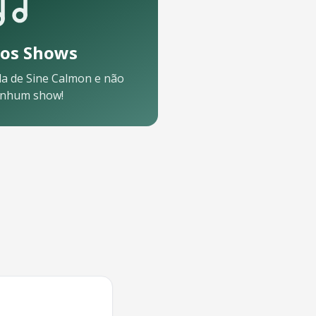
os Shows
da de
Sine Calmon
e não
enhum show!