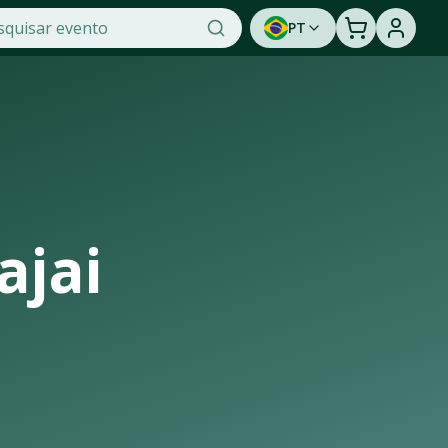
PT
icket, a maior plataforma de venda de ingressos online do 
e assistir a um show ao vivo. Cadastre-se para ser avisad
ajai
 de casas de shows, arenas e estádios que recebem os maiore