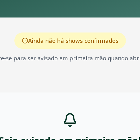
Ainda não há shows confirmados
e-se para ser avisado em primeira mão quando abri
 conhecido por seus shows energéticos e sucessos que marc