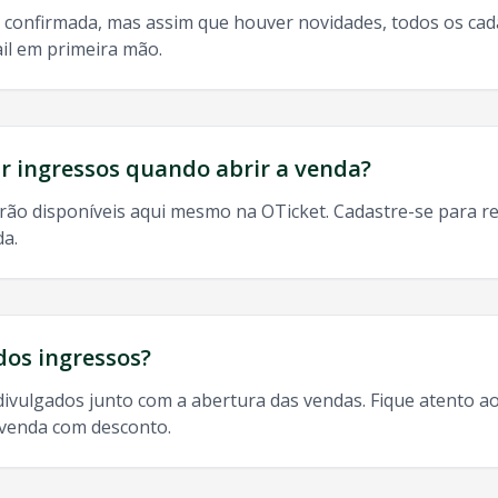
 confirmada, mas assim que houver novidades, todos os ca
il em primeira mão.
do, 9h às 13h
odos os shows de
Sine Calmon
em
Itajai
:
 ingressos quando abrir a venda?
rão disponíveis aqui mesmo na OTicket. Cadastre-se para re
da.
almon
Itajai
,
Sine Calmon
Itajai
2025, agenda
Sine Calmon
It
dos ingressos?
divulgados junto com a abertura das vendas. Fique atento ao
-venda com desconto.