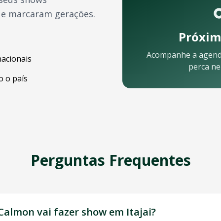
ue marcaram gerações.
Próxim
Acompanhe a agen
nacionais
perca n
 o país
Perguntas Frequentes
e está pronta para ajudar:
 Calmon
vai fazer show em
Itajai
?