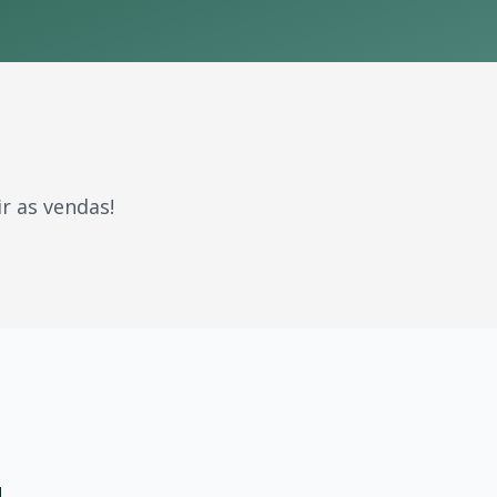
r as vendas!
aram gerações. Com milhões de fãs espalhados pelo Brasil