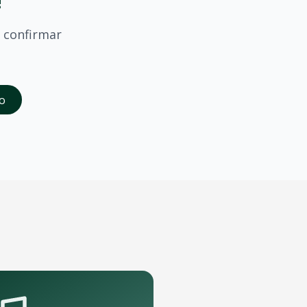
!
confirmar
saber quando
Sine Calmon
confirmar shows em
Itajai
.
o
da abertura das vendas. Cadastrados recebem acesso à pré-
 que podem receber o show.
pelo aplicativo OTicket a qualquer momento.
.
as regras do evento.