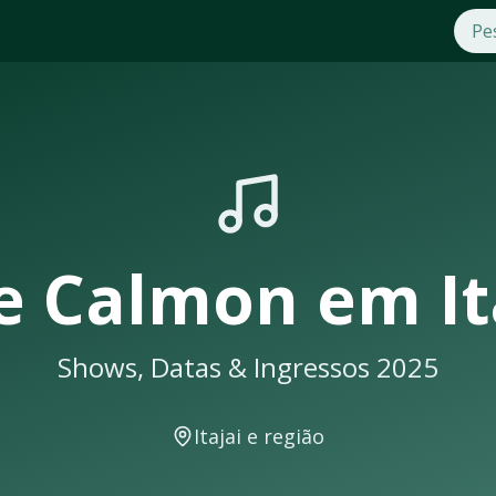
m
Itajai
. Compre ingressos com segurança e praticidade na OT
eus shows em
Itajai
sempre lotam. Não perca a oportunidade d
ma notificação
e Calmon
em
It
Shows, Datas & Ingressos 2025
entos musicais. A cidade conta com excelente infraestrutura
Itajai
e região
locais como: