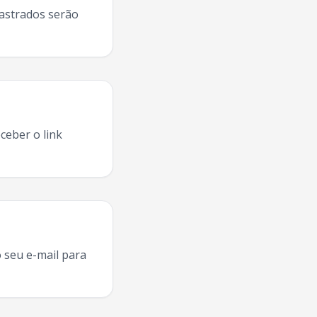
dastrados serão
ceber o link
ajai
,
Sine Calmon
turnê
Itajai
,
Sine Calmon
ao vivo
Itajai
,
Sine
 seu e-mail para