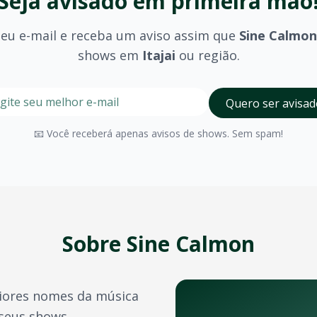
Seja avisado em primeira mão
seu e-mail e receba um aviso assim que
Sine Calmon
shows em
Itajai
ou região.
stre seu e-mail nesta página para ser um dos primeiros a 
Digite seu e-mail para receber avisos
Quero ser avisad
olhido (pista, camarote, VIP) e são divulgados no momento 
📧 Você receberá apenas avisos de shows. Sem spam!
tajai
possui diversos espaços para eventos de grande porte
a confirmação do pagamento. Você também pode acessá-los 
e crédito, além de outras opções como PIX e boleto bancário
Sobre
Sine Calmon
transferência de ingressos para outras pessoas, seguindo 
ores nomes da música
 e bandas durante o ano. Confira também:
 seus shows