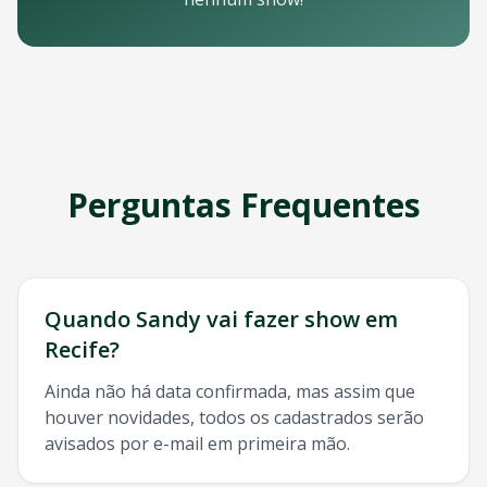
Email: contato@oticket.com.br
Telefone: (11) 3000-0000
WhatsApp: (11) 99999-9999
Chat online: Disponível no site 24/7
Horário de atendimento: Segunda a sexta, 9h às 18h | Sába
Redes Sociais
Siga a OTicket nas redes sociais para ficar por dentro de t
Facebook - @oticket
Perguntas Frequentes
Instagram - @oticket
Twitter - @oticket
YouTube - OTicket Brasil
Palavras-chave Relacionadas
Sandy
Recife
, show
Sandy
Recife
, ingresso
Sandy
Recife
,
San
Quando
Sandy
vai fazer show em
Recife
?
Ainda não há data confirmada, mas assim que
houver novidades, todos os cadastrados serão
avisados por e-mail em primeira mão.