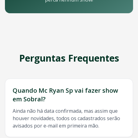
Email: contato@oticket.com.br
Telefone: (11) 3000-0000
WhatsApp: (11) 99999-9999
Chat online: Disponível no site 24/7
Horário de atendimento: Segunda a sexta, 9h às 18h | Sába
Redes Sociais
Siga a OTicket nas redes sociais para ficar por dentro de t
Facebook - @oticket
Perguntas Frequentes
Instagram - @oticket
Twitter - @oticket
YouTube - OTicket Brasil
Palavras-chave Relacionadas
Mc Ryan Sp
Sobral
, show
Mc Ryan Sp
Sobral
, ingresso
Mc R
Quando
Mc Ryan Sp
vai fazer show
em
Sobral
?
Ainda não há data confirmada, mas assim que
houver novidades, todos os cadastrados serão
avisados por e-mail em primeira mão.