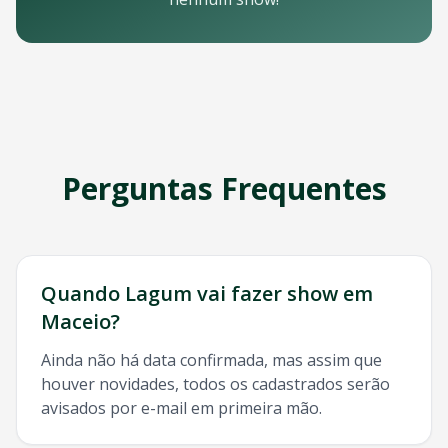
Email: contato@oticket.com.br
Telefone: (11) 3000-0000
WhatsApp: (11) 99999-9999
Chat online: Disponível no site 24/7
Horário de atendimento: Segunda a sexta, 9h às 18h | Sába
Redes Sociais
Siga a OTicket nas redes sociais para ficar por dentro de t
Facebook - @oticket
Perguntas Frequentes
Instagram - @oticket
Twitter - @oticket
YouTube - OTicket Brasil
Palavras-chave Relacionadas
Lagum
Maceio
, show
Lagum
Maceio
, ingresso
Lagum
Mace
Quando
Lagum
vai fazer show em
Maceio
?
Ainda não há data confirmada, mas assim que
houver novidades, todos os cadastrados serão
avisados por e-mail em primeira mão.