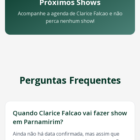
Próximos Shows
Email: contato@oticket.com.br
Telefone: (11) 3000-0000
Acompanhe a agenda de
Clarice Falcao
e não
WhatsApp: (11) 99999-9999
perca nenhum show!
Chat online: Disponível no site 24/7
Horário de atendimento: Segunda a sexta, 9h às 18h | Sába
Redes Sociais
Siga a OTicket nas redes sociais para ficar por dentro de t
Facebook - @oticket
Instagram - @oticket
Twitter - @oticket
YouTube - OTicket Brasil
Perguntas Frequentes
Palavras-chave Relacionadas
Clarice Falcao
Parnamirim
, show
Clarice Falcao
Parnamirim
,
Quando
Clarice Falcao
vai fazer show
em
Parnamirim
?
Ainda não há data confirmada, mas assim que