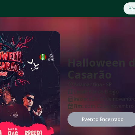
Halloween 
Casarão
Adamantina
-
SP
Local:
Bar do Diogo
Início:
sáb, 01 de novembr
Fim:
dom, 02 de novembro 
Evento Encerrado