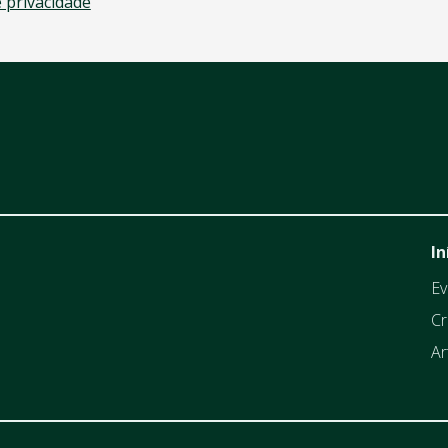
e privacidade
In
Ev
Cr
Ar