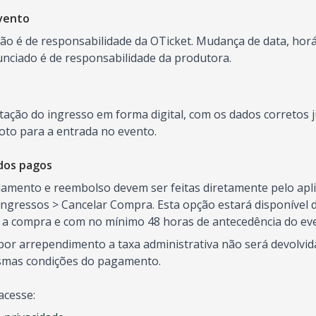
vento
o é de responsabilidade da OTicket. Mudança de data, horár
ciado é de responsabilidade da produtora.
ntação do ingresso em forma digital, com os dados correto
oto para a entrada no evento.
dos pagos
elamento e reembolso devem ser feitas diretamente pelo aplic
ngressos > Cancelar Compra. Esta opção estará disponível d
s a compra e com no mínimo 48 horas de antecedência do ev
or arrependimento a taxa administrativa não será devolvida
smas condições do pagamento.
acesse: