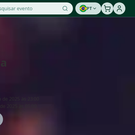
PT
da
o de 2025
às
23:00
de 2025
às
05:00