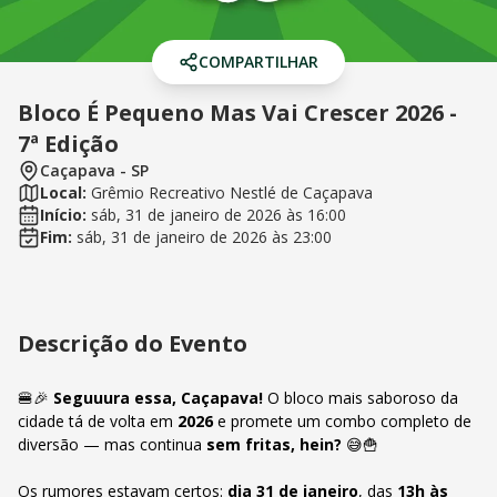
COMPARTILHAR
Bloco É Pequeno Mas Vai Crescer 2026 -
7ª Edição
Caçapava
-
SP
Local:
Grêmio Recreativo Nestlé de Caçapava
Início:
sáb, 31 de janeiro de 2026
às
16:00
Fim:
sáb, 31 de janeiro de 2026
às
23:00
Descrição do Evento
🍔🎉
Seguuura essa, Caçapava!
O bloco mais saboroso da
cidade tá de volta em
2026
e promete um combo completo de
diversão — mas continua
sem fritas, hein?
😅🍟
Os rumores estavam certos:
dia 31 de janeiro
, das
13h às