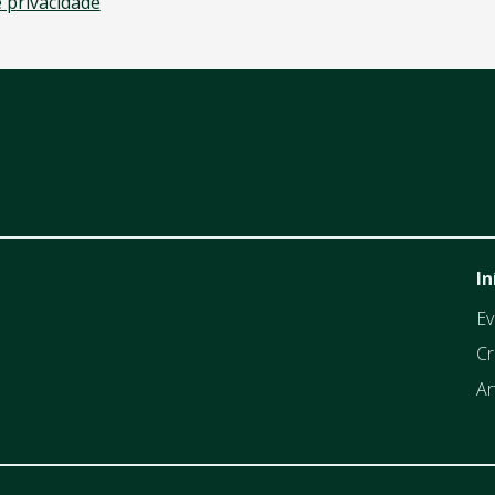
e privacidade
In
Ev
Cr
Ar