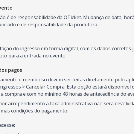
vento
o é de responsabilidade da OTicket. Mudança de data, horár
ciado é de responsabilidade da produtora.
ntação do ingresso em forma digital, com os dados correto
oto para a entrada no evento.
dos pagos
elamento e reembolso devem ser feitas diretamente pelo aplic
ngressos > Cancelar Compra. Esta opção estará disponível d
s a compra e com no mínimo 48 horas de antecedência do ev
or arrependimento a taxa administrativa não será devolvida
smas condições do pagamento.
acesse: