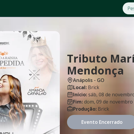
Tributo Marí
Mendonça
Anápolis
-
GO
Local:
Brick
Início:
sáb, 08 de novembr
Fim:
dom, 09 de novembro 
Produção:
Brick
Evento Encerrado