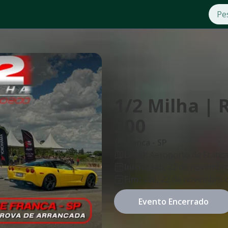
1/2 Milha | 
200
Franca
-
SP
Local:
Aeroporto de Franca
Início:
sáb, 22 de novembr
Fim:
sáb, 22 de novembro 
Evento Encerrado