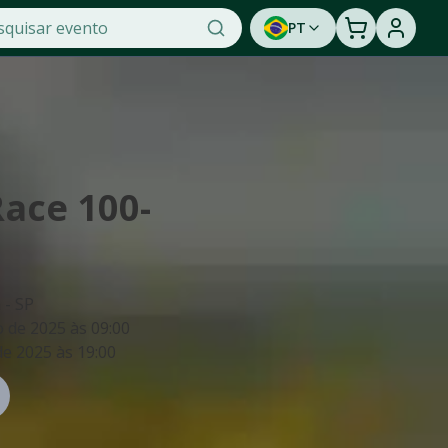
PT
Race 100-
 - SP
o de 2025
às
09:00
de 2025
às
19:00