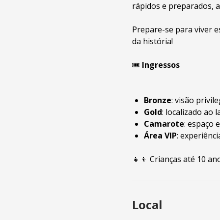
rápidos e preparados, a
Prepare-se para viver e
da história!
🎟
Ingressos
Bronze
: visão privi
Gold
: localizado ao 
Camarote
: espaço 
Área VIP
: experiênc
👧👦 Crianças até 10 a
Local