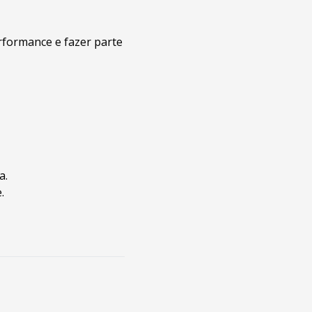
rformance e fazer parte
a.
.