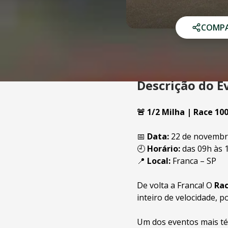
COMPA
Descrição do E
🚨 1/2 Milha | Race 10
📅
Data:
22 de novembr
🕘
Horário:
das 09h às 
📍
Local:
Franca – SP
De volta a Franca! O
Rac
inteiro de velocidade, p
Um dos eventos mais té