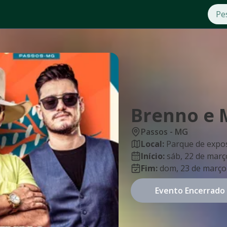
Brenno e 
Passos
-
MG
Local:
Parque de expo
Início:
sáb, 22 de març
Fim:
dom, 23 de março
Evento Encerrado