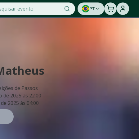
PT
Matheus
sições de Passos
o de 2025
às
22:00
 de 2025
às
04:00