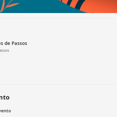
es de Passos
assos
ento
vento