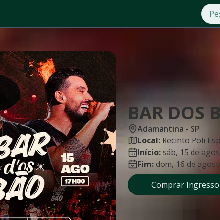
BAR DOS 
Adamantina
-
SP
Local:
Recinto Poli Es
Início:
sáb, 15 de agos
Fim:
dom, 16 de agost
Comprar Ingresso