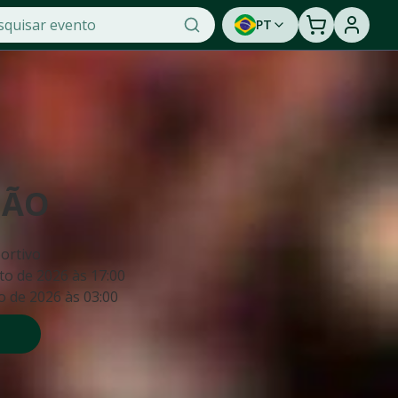
PT
BÃO
portivo
to de 2026
às
17:00
o de 2026
às
03:00