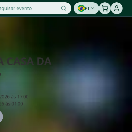
PT
A CASA DA
6
 2026
às
17:00
26
às
01:00