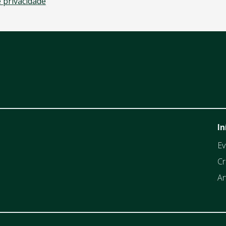
e privacidade
In
Ev
Cr
Ar