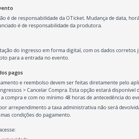
vento
o é de responsabilidade da OTicket. Mudança de data, horár
ciado é de responsabilidade da produtora.
ntação do ingresso em forma digital, com os dados correto
oto para a entrada no evento.
dos pagos
elamento e reembolso devem ser feitas diretamente pelo aplic
ngressos > Cancelar Compra. Esta opção estará disponível d
s a compra e com no mínimo 48 horas de antecedência do ev
or arrependimento a taxa administrativa não será devolvida
smas condições do pagamento.
acesse: