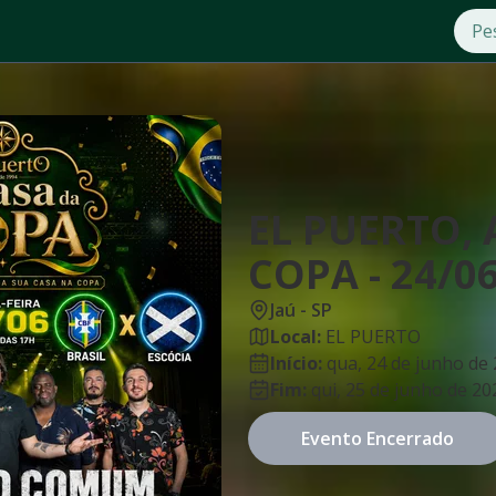
EL PUERTO, 
COPA - 24/0
Jaú
-
SP
Local:
EL PUERTO
Início:
qua, 24 de junho de
Fim:
qui, 25 de junho de 20
Evento Encerrado