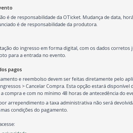
vento
o é de responsabilidade da OTicket. Mudança de data, horár
ciado é de responsabilidade da produtora.
ntação do ingresso em forma digital, com os dados correto
oto para a entrada no evento.
dos pagos
elamento e reembolso devem ser feitas diretamente pelo aplic
ngressos > Cancelar Compra. Esta opção estará disponível d
s a compra e com no mínimo 48 horas de antecedência do ev
or arrependimento a taxa administrativa não será devolvida
smas condições do pagamento.
acesse: