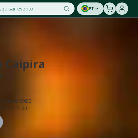
PT
 Caipira

 2026
às
09:00
2026
às
23:00