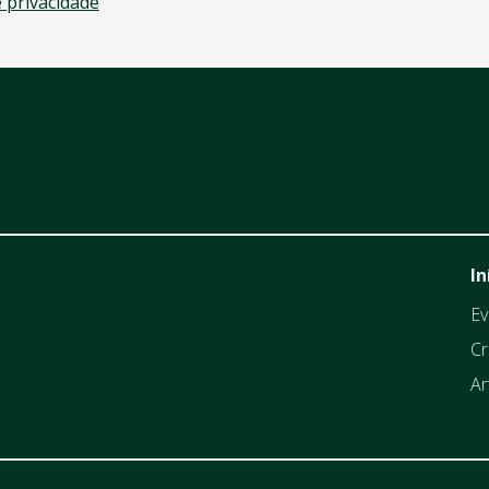
e privacidade
In
Ev
Cr
Ar