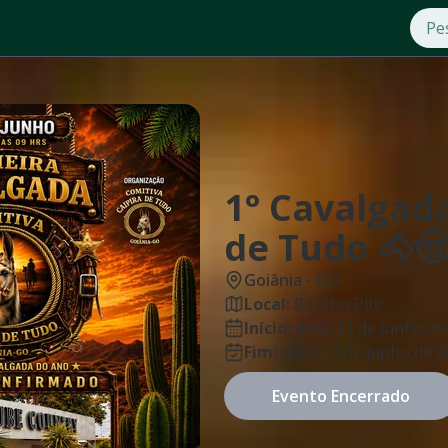
1° Cavalgada
de Tudo 🐴
Goiânia
-
GO
Local:
Rancho Pite
Início:
dom, 21 de junho de
Fim:
dom, 21 de junho de 
Evento Encerrado