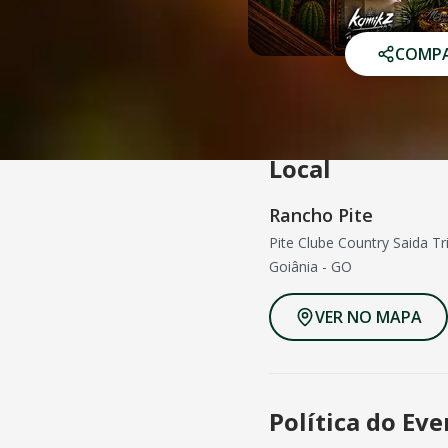
COMPA
Local
Rancho Pite
Pite Clube Country Saida T
Goiânia
-
GO
VER NO MAPA
Política do Ev