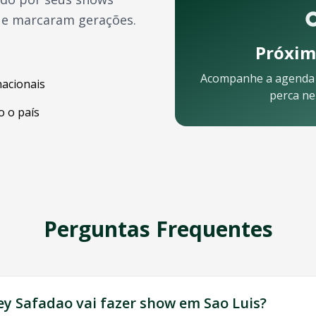
ue marcaram gerações.
Próxim
Acompanhe a agenda
nacionais
perca n
 o país
lar:
Perguntas Frequentes
a equipe está pronta para ajudar:
ey Safadao
vai fazer show em
Sao Luis
?