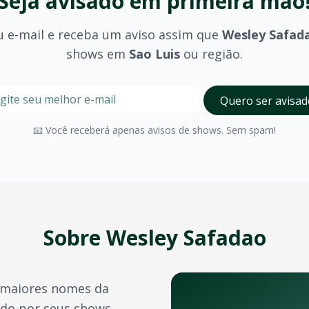
Seja avisado em primeira mão
u e-mail e receba um aviso assim que
Wesley Safad
shows em
Sao Luis
ou região.
stre seu e-mail nesta página para ser um dos primeiros a 
Digite seu e-mail para receber avisos
Quero ser avisad
is
?
olhido (pista, camarote, VIP) e são divulgados no momento 
📧 Você receberá apenas avisos de shows. Sem spam!
Sao Luis
possui diversos espaços para eventos de grande p
a confirmação do pagamento. Você também pode acessá-los 
e crédito, além de outras opções como PIX e boleto bancário
Sobre
Wesley Safadao
transferência de ingressos para outras pessoas, seguindo 
maiores nomes da
tistas e bandas durante o ano. Confira também:
ido por seus shows