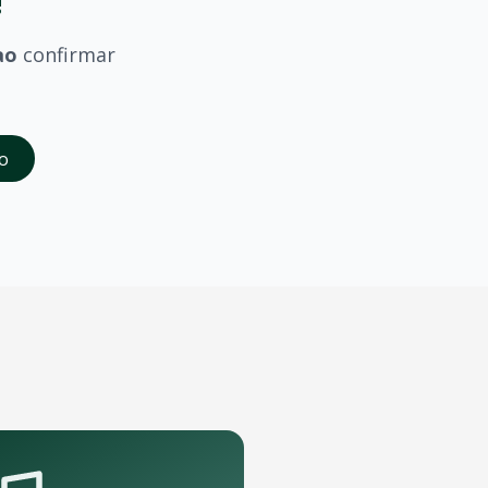
!
ao
confirmar
saber quando
Wesley Safadao
confirmar shows em
Sao Luis
.
o
da abertura das vendas. Cadastrados recebem acesso à pré-
orte que podem receber o show.
pelo aplicativo OTicket a qualquer momento.
.
as regras do evento.