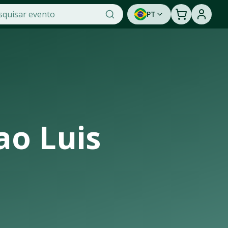
PT
e na OTicket, a maior plataforma de venda de ingressos onli
dade de assistir a um show ao vivo. Cadastre-se para ser
ao Luis
ura de casas de shows, arenas e estádios que recebem os mai