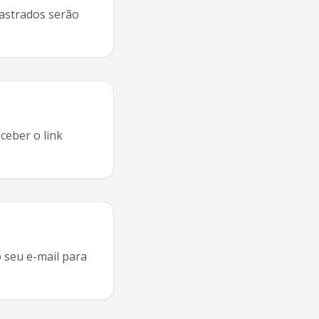
dastrados serão
ceber o link
25, agenda
Wesley Safadao
Sao Luis
,
Wesley Safadao
turn
 seu e-mail para