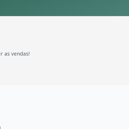
r as vendas!
arcaram gerações. Com milhões de fãs espalhados pelo Bra