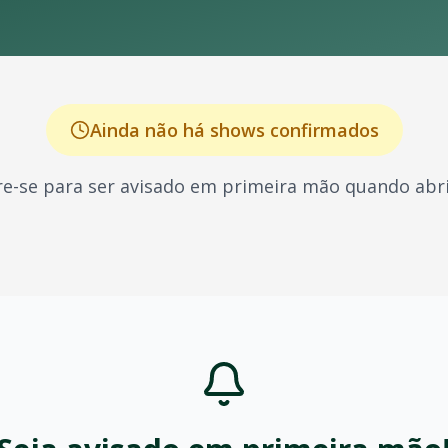
Ainda não há shows confirmados
e-se para ser avisado em primeira mão quando abri
ra, conhecido por seus shows energéticos e sucessos que m