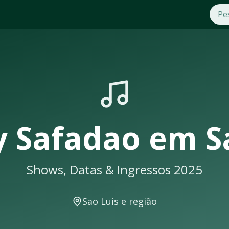
25
o
em
Sao Luis
. Compre ingressos com segurança e praticidad
e seus shows em
Sao Luis
sempre lotam. Não perca a oportuni
á uma notificação
y Safadao
em
S
Shows, Datas & Ingressos 2025
e eventos musicais. A cidade conta com excelente infraestrut
Sao Luis
e região
er em locais como: