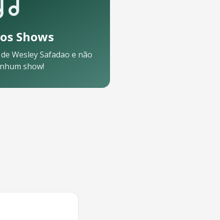
os Shows
 de
Wesley Safadao
e não
enhum show!