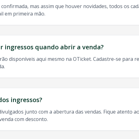
 confirmada, mas assim que houver novidades, todos os ca
il em primeira mão.
do, 9h às 13h
odos os shows de
Wesley Safadao
em
Sao Luis
:
 ingressos quando abrir a venda?
rão disponíveis aqui mesmo na OTicket. Cadastre-se para re
da.
ngresso
Wesley Safadao
Sao Luis
,
Wesley Safadao
Sao Luis
20
dos ingressos?
divulgados junto com a abertura das vendas. Fique atento ao
-venda com desconto.