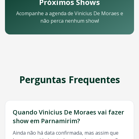
Próximos Shows
Email: contato@oticket.com.br
Telefone: (11) 3000-0000
Acompanhe a agenda de
Vinicius De Moraes
e
WhatsApp: (11) 99999-9999
não perca nenhum show!
Chat online: Disponível no site 24/7
Horário de atendimento: Segunda a sexta, 9h às 18h | Sába
Redes Sociais
Siga a OTicket nas redes sociais para ficar por dentro de t
Facebook - @oticket
Instagram - @oticket
Twitter - @oticket
YouTube - OTicket Brasil
Perguntas Frequentes
Palavras-chave Relacionadas
Vinicius De Moraes
Parnamirim
, show
Vinicius De Moraes
P
Quando
Vinicius De Moraes
vai fazer
show em
Parnamirim
?
Ainda não há data confirmada, mas assim que