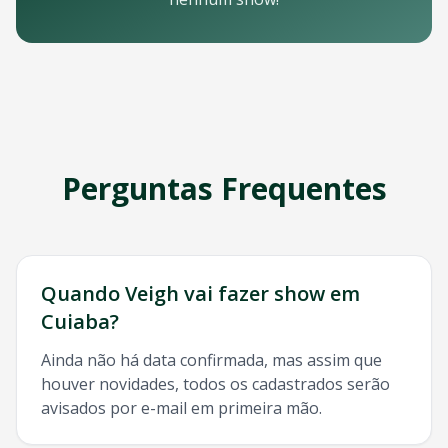
Email: contato@oticket.com.br
Telefone: (11) 3000-0000
WhatsApp: (11) 99999-9999
Chat online: Disponível no site 24/7
Horário de atendimento: Segunda a sexta, 9h às 18h | Sába
Redes Sociais
Siga a OTicket nas redes sociais para ficar por dentro de t
Facebook - @oticket
Perguntas Frequentes
Instagram - @oticket
Twitter - @oticket
YouTube - OTicket Brasil
Palavras-chave Relacionadas
Veigh
Cuiaba
, show
Veigh
Cuiaba
, ingresso
Veigh
Cuiaba
,
V
Quando
Veigh
vai fazer show em
Cuiaba
?
Ainda não há data confirmada, mas assim que
houver novidades, todos os cadastrados serão
avisados por e-mail em primeira mão.