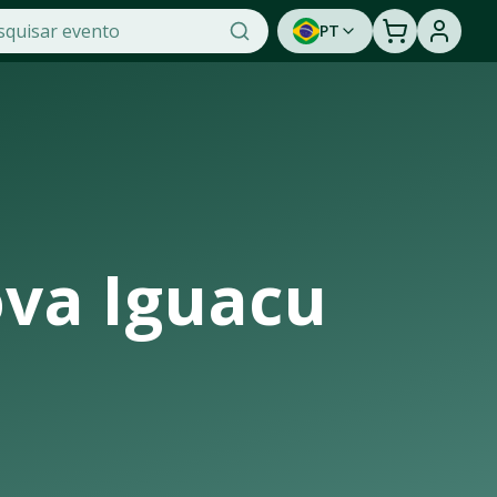
PT
ticidade na OTicket, a maior plataforma de venda de ingress
portunidade de assistir a um show ao vivo. Cadastre-se pa
va Iguacu
strutura de casas de shows, arenas e estádios que recebem os