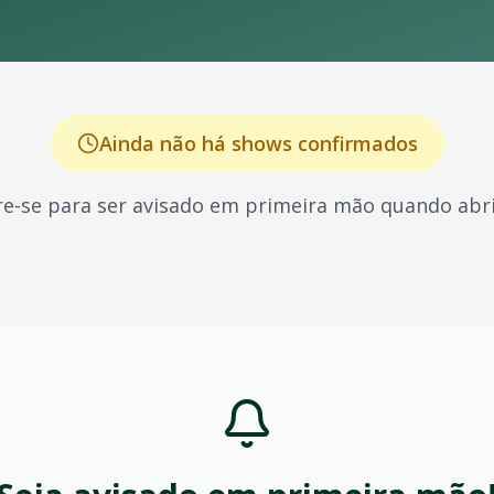
Ainda não há shows confirmados
e-se para ser avisado em primeira mão quando abri
eira, conhecido por seus shows energéticos e sucessos qu