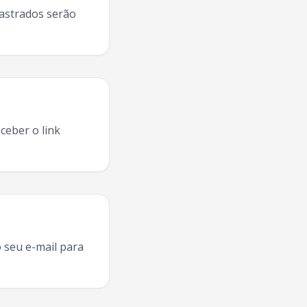
dastrados serão
ceber o link
 Do Pagode
Nova Iguacu
2025, agenda
Turma Do Pagode
N
 seu e-mail para