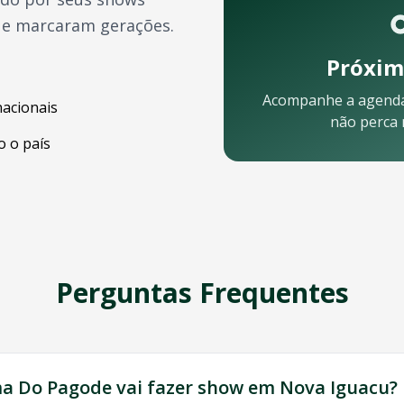
ue marcaram gerações.
Próxim
Acompanhe a agend
nacionais
não perca
 o país
lo celular:
Perguntas Frequentes
u
? Nossa equipe está pronta para ajudar:
a Do Pagode
vai fazer show em
Nova Iguacu
?