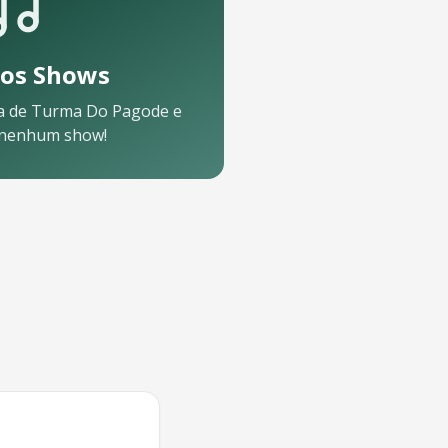
os Shows
a de
Turma Do Pagode
e
 nenhum show!