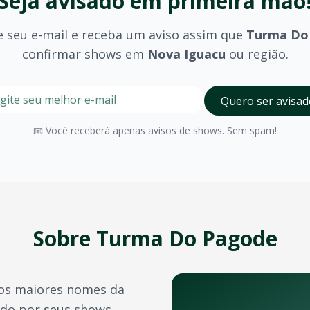
Seja avisado em primeira mão
e seu e-mail e receba um aviso assim que
Turma Do
confirmar shows em
Nova Iguacu
ou região.
guacu
stre seu e-mail nesta página para ser um dos primeiros a 
Digite seu e-mail para receber avisos
Quero ser avisad
a Iguacu
?
olhido (pista, camarote, VIP) e são divulgados no momento 
📧 Você receberá apenas avisos de shows. Sem spam!
Nova Iguacu
possui diversos espaços para eventos de gran
a confirmação do pagamento. Você também pode acessá-los 
e crédito, além de outras opções como PIX e boleto bancário
Sobre
Turma Do Pagode
transferência de ingressos para outras pessoas, seguindo 
os maiores nomes da
tros artistas e bandas durante o ano. Confira também:
ido por seus shows