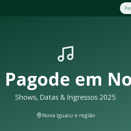
tas 2025
ode
em
Nova Iguacu
. Compre ingressos com segurança e pra
il e seus shows em
Nova Iguacu
sempre lotam. Não perca a o
 Iguacu
ceberá uma notificação
 Pagode
em
No
Shows, Datas & Ingressos 2025
ows e eventos musicais. A cidade conta com excelente infrae
Nova Iguacu
e região
contecer em locais como: