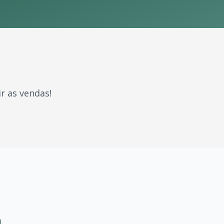
r as vendas!
e marcaram gerações. Com milhões de fãs espalhados pelo B