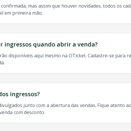
 confirmada, mas assim que houver novidades, todos os ca
il em primeira mão.
do, 9h às 13h
odos os shows de
Turma Do Pagode
em
Nova Iguacu
:
 ingressos quando abrir a venda?
rão disponíveis aqui mesmo na OTicket. Cadastre-se para re
da.
va Iguacu
, ingresso
Turma Do Pagode
Nova Iguacu
,
Turma
dos ingressos?
divulgados junto com a abertura das vendas. Fique atento ao
-venda com desconto.