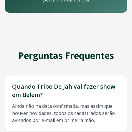
Email: contato@oticket.com.br
Telefone: (11) 3000-0000
WhatsApp: (11) 99999-9999
Chat online: Disponível no site 24/7
Horário de atendimento: Segunda a sexta, 9h às 18h | Sába
Redes Sociais
Siga a OTicket nas redes sociais para ficar por dentro de t
Facebook - @oticket
Perguntas Frequentes
Instagram - @oticket
Twitter - @oticket
YouTube - OTicket Brasil
Palavras-chave Relacionadas
Tribo De Jah
Belem
, show
Tribo De Jah
Belem
, ingresso
Tri
Quando
Tribo De Jah
vai fazer show
em
Belem
?
Ainda não há data confirmada, mas assim que
houver novidades, todos os cadastrados serão
avisados por e-mail em primeira mão.