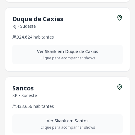
WhatsApp: (11) 99999-9999
Redes Sociais
Duque de Caxias
Siga a OTicket nas redes sociais para ficar por dentro dos 
RJ
•
Sudeste
Facebook
Instagram
924,624
habitantes
Twitter
Ver
Skank
em
Duque de Caxias
Clique para acompanhar shows
Santos
SP
•
Sudeste
433,656
habitantes
Ver
Skank
em
Santos
Clique para acompanhar shows