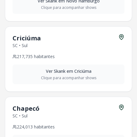
Ver
Skank
em
Novo Hamburgo
Clique para acompanhar shows
Criciúma
SC
•
Sul
217,735
habitantes
Ver
Skank
em
Criciúma
Clique para acompanhar shows
Chapecó
SC
•
Sul
224,013
habitantes