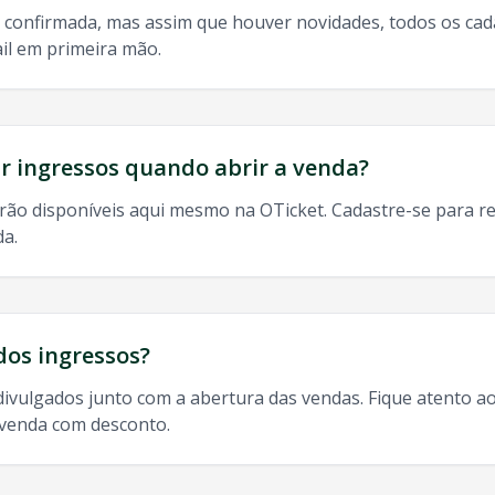
 confirmada, mas assim que houver novidades, todos os ca
il em primeira mão.
do, 9h às 13h
odos os shows de
Sine Calmon
em
Uberlandia
:
 ingressos quando abrir a venda?
rão disponíveis aqui mesmo na OTicket. Cadastre-se para re
da.
gresso
Sine Calmon
Uberlandia
,
Sine Calmon
Uberlandia
2025
dos ingressos?
divulgados junto com a abertura das vendas. Fique atento ao
-venda com desconto.