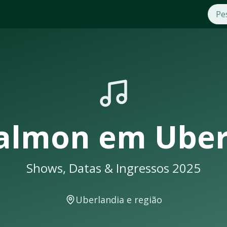
5
m
Uberlandia
. Compre ingressos com segurança e praticidade
eus shows em
Uberlandia
sempre lotam. Não perca a oportuni
berá uma notificação
Calmon
em
Uber
Shows, Datas & Ingressos 2025
s e eventos musicais. A cidade conta com excelente infraest
Uberlandia
e região
r em locais como: