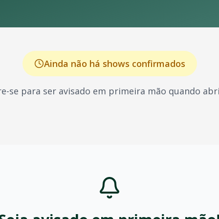
Ainda não há shows confirmados
e-se para ser avisado em primeira mão quando abri
 conhecido por seus shows energéticos e sucessos que marc