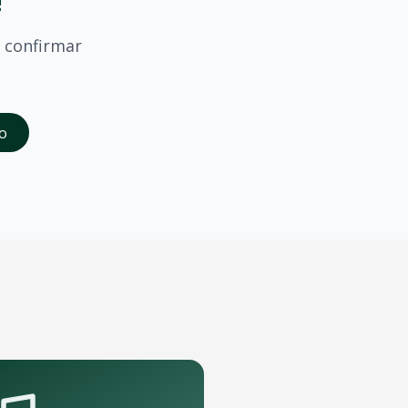
!
confirmar
saber quando
Sine Calmon
confirmar shows em
Uberlandia
.
o
da abertura das vendas. Cadastrados recebem acesso à pré-
 porte que podem receber o show.
pelo aplicativo OTicket a qualquer momento.
.
as regras do evento.