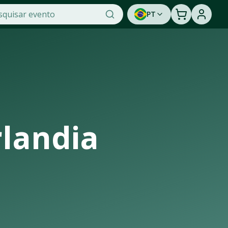
PT
 na OTicket, a maior plataforma de venda de ingressos onli
dade de assistir a um show ao vivo. Cadastre-se para ser 
landia
rutura de casas de shows, arenas e estádios que recebem os 