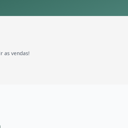
r as vendas!
aram gerações. Com milhões de fãs espalhados pelo Brasil