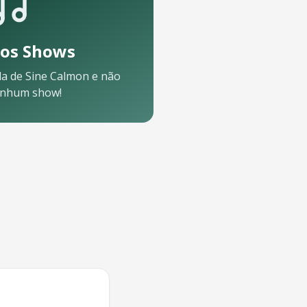
os Shows
da de
Sine Calmon
e não
enhum show!