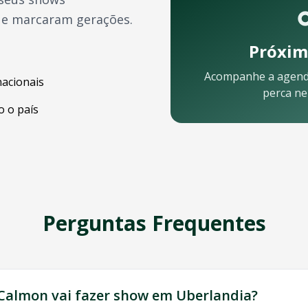
ue marcaram gerações.
Próxim
Acompanhe a agen
nacionais
perca n
 o país
ar:
Perguntas Frequentes
 equipe está pronta para ajudar:
 Calmon
vai fazer show em
Uberlandia
?