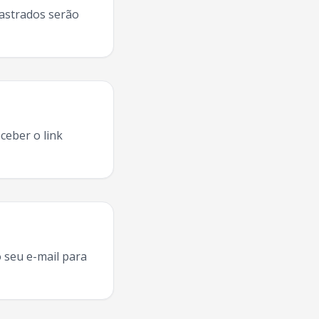
dastrados serão
ceber o link
, agenda
Sine Calmon
Uberlandia
,
Sine Calmon
turnê
Uberl
 seu e-mail para