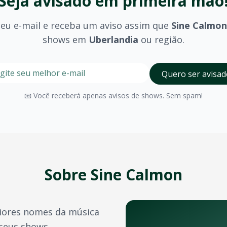
Seja avisado em primeira mão
seu e-mail e receba um aviso assim que
Sine Calmon
shows em
Uberlandia
ou região.
stre seu e-mail nesta página para ser um dos primeiros a 
Digite seu e-mail para receber avisos
Quero ser avisad
a
?
olhido (pista, camarote, VIP) e são divulgados no momento 
📧 Você receberá apenas avisos de shows. Sem spam!
Uberlandia
possui diversos espaços para eventos de grande
a confirmação do pagamento. Você também pode acessá-los 
e crédito, além de outras opções como PIX e boleto bancário
Sobre
Sine Calmon
transferência de ingressos para outras pessoas, seguindo 
ores nomes da música
tistas e bandas durante o ano. Confira também:
 seus shows