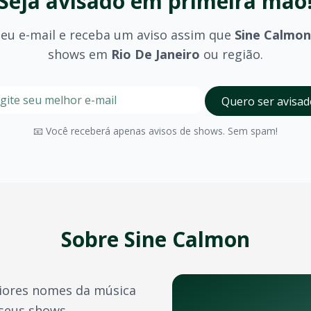
Seja avisado em primeira mão
seu e-mail e receba um aviso assim que
Sine Calmon
shows em
Rio De Janeiro
ou região.
o
stre seu e-mail nesta página para ser um dos primeiros a 
Digite seu e-mail para receber avisos
Quero ser avisad
eiro
?
olhido (pista, camarote, VIP) e são divulgados no momento 
📧 Você receberá apenas avisos de shows. Sem spam!
Rio De Janeiro
possui diversos espaços para eventos de gra
a confirmação do pagamento. Você também pode acessá-los 
e crédito, além de outras opções como PIX e boleto bancário
Sobre
Sine Calmon
transferência de ingressos para outras pessoas, seguindo 
ores nomes da música
 artistas e bandas durante o ano. Confira também:
 seus shows