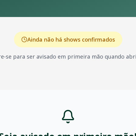
Ainda não há shows confirmados
e-se para ser avisado em primeira mão quando abri
 conhecido por seus shows energéticos e sucessos que marc