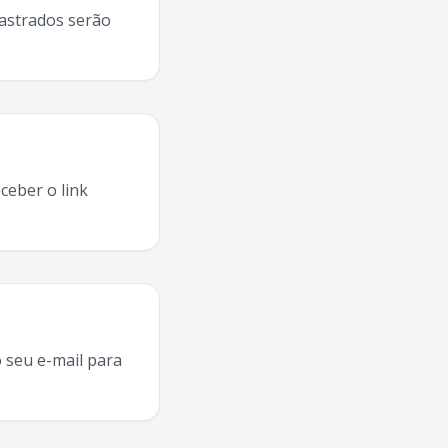
dastrados serão
ceber o link
 Janeiro
2025, agenda
Sine Calmon
Rio De Janeiro
,
Sine Cal
 seu e-mail para