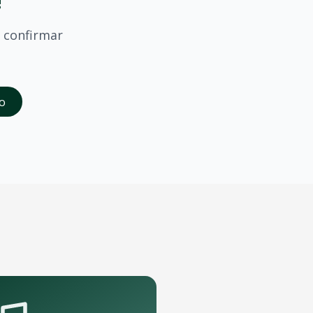
!
confirmar
saber quando
Sine Calmon
confirmar shows em
Rio De Janeir
o
da abertura das vendas. Cadastrados recebem acesso à pré-
nde porte que podem receber o show.
pelo aplicativo OTicket a qualquer momento.
.
as regras do evento.