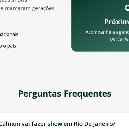
ue marcaram gerações.
Próxim
Acompanhe a agen
nacionais
perca n
 o país
lular:
Perguntas Frequentes
ssa equipe está pronta para ajudar:
 Calmon
vai fazer show em
Rio De Janeiro
?