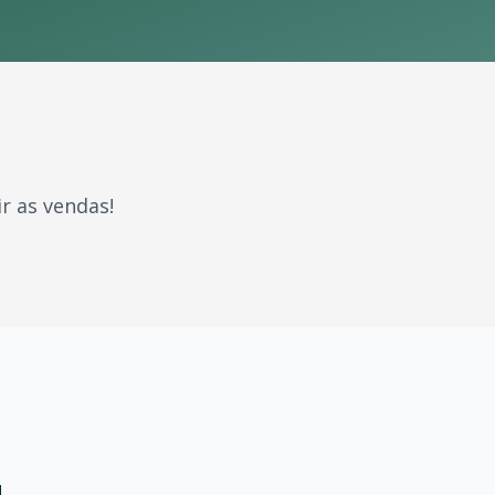
r as vendas!
aram gerações. Com milhões de fãs espalhados pelo Brasil