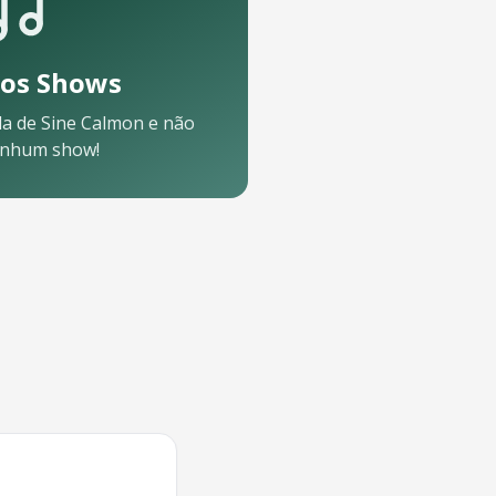
os Shows
da de
Sine Calmon
e não
enhum show!