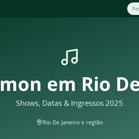
2025
m
Rio De Janeiro
. Compre ingressos com segurança e praticid
eus shows em
Rio De Janeiro
sempre lotam. Não perca a oport
iro
eceberá uma notificação
lmon
em
Rio De
Shows, Datas & Ingressos 2025
hows e eventos musicais. A cidade conta com excelente infra
Rio De Janeiro
e região
ecer em locais como: