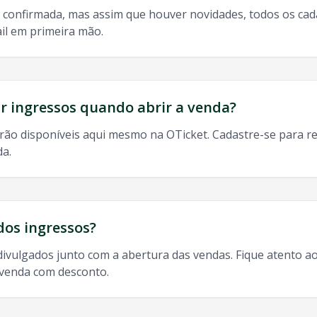
 confirmada, mas assim que houver novidades, todos os ca
il em primeira mão.
do, 9h às 13h
odos os shows de
Sine Calmon
em
Rio De Janeiro
:
 ingressos quando abrir a venda?
rão disponíveis aqui mesmo na OTicket. Cadastre-se para re
da.
ro
, ingresso
Sine Calmon
Rio De Janeiro
,
Sine Calmon
Rio De
dos ingressos?
divulgados junto com a abertura das vendas. Fique atento ao
-venda com desconto.