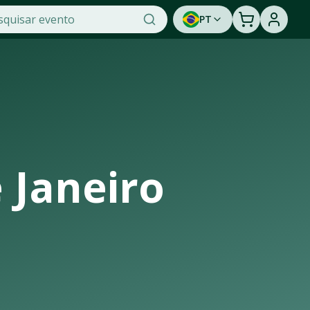
PT
ade na OTicket, a maior plataforma de venda de ingressos o
unidade de assistir a um show ao vivo. Cadastre-se para s
 Janeiro
estrutura de casas de shows, arenas e estádios que recebem 