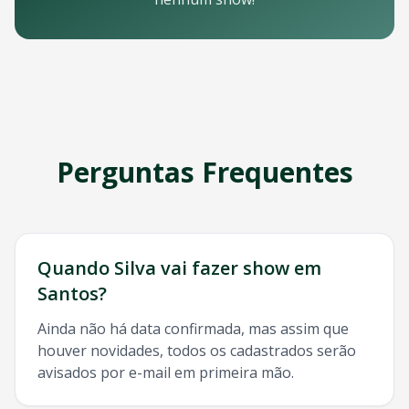
Email: contato@oticket.com.br
Telefone: (11) 3000-0000
WhatsApp: (11) 99999-9999
Chat online: Disponível no site 24/7
Horário de atendimento: Segunda a sexta, 9h às 18h | Sába
Redes Sociais
Siga a OTicket nas redes sociais para ficar por dentro de t
Facebook - @oticket
Perguntas Frequentes
Instagram - @oticket
Twitter - @oticket
YouTube - OTicket Brasil
Palavras-chave Relacionadas
Silva
Santos
, show
Silva
Santos
, ingresso
Silva
Santos
,
Silva
Quando
Silva
vai fazer show em
Santos
?
Ainda não há data confirmada, mas assim que
houver novidades, todos os cadastrados serão
avisados por e-mail em primeira mão.