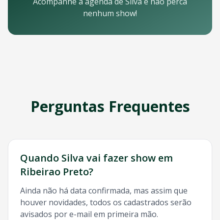
Email: contato@oticket.com.br
Acompanhe a agenda de
Silva
e não perca
Telefone: (11) 3000-0000
nenhum show!
WhatsApp: (11) 99999-9999
Chat online: Disponível no site 24/7
Horário de atendimento: Segunda a sexta, 9h às 18h | Sába
Redes Sociais
Siga a OTicket nas redes sociais para ficar por dentro de t
Facebook - @oticket
Instagram - @oticket
Perguntas Frequentes
Twitter - @oticket
YouTube - OTicket Brasil
Palavras-chave Relacionadas
Silva
Ribeirao Preto
, show
Silva
Ribeirao Preto
, ingresso
Sil
Quando
Silva
vai fazer show em
Ribeirao Preto
?
Ainda não há data confirmada, mas assim que
houver novidades, todos os cadastrados serão
avisados por e-mail em primeira mão.