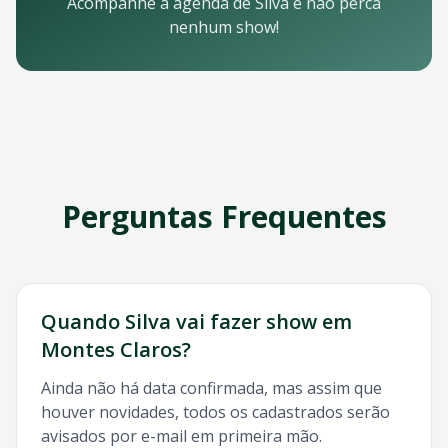
Email: contato@oticket.com.br
Acompanhe a agenda de
Silva
e não perca
Telefone: (11) 3000-0000
nenhum show!
WhatsApp: (11) 99999-9999
Chat online: Disponível no site 24/7
Horário de atendimento: Segunda a sexta, 9h às 18h | Sába
Redes Sociais
Siga a OTicket nas redes sociais para ficar por dentro de t
Facebook - @oticket
Instagram - @oticket
Perguntas Frequentes
Twitter - @oticket
YouTube - OTicket Brasil
Palavras-chave Relacionadas
Silva
Montes Claros
, show
Silva
Montes Claros
, ingresso
Sil
Quando
Silva
vai fazer show em
Montes Claros
?
Ainda não há data confirmada, mas assim que
houver novidades, todos os cadastrados serão
avisados por e-mail em primeira mão.