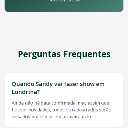
Email: contato@oticket.com.br
Telefone: (11) 3000-0000
WhatsApp: (11) 99999-9999
Chat online: Disponível no site 24/7
Horário de atendimento: Segunda a sexta, 9h às 18h | Sába
Redes Sociais
Siga a OTicket nas redes sociais para ficar por dentro de t
Facebook - @oticket
Perguntas Frequentes
Instagram - @oticket
Twitter - @oticket
YouTube - OTicket Brasil
Palavras-chave Relacionadas
Sandy
Londrina
, show
Sandy
Londrina
, ingresso
Sandy
Lond
Quando
Sandy
vai fazer show em
Londrina
?
Ainda não há data confirmada, mas assim que
houver novidades, todos os cadastrados serão
avisados por e-mail em primeira mão.