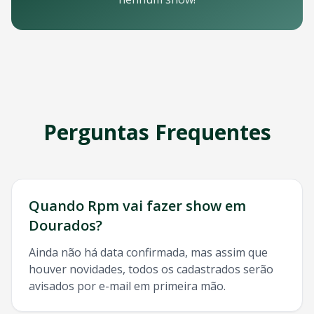
Email: contato@oticket.com.br
Telefone: (11) 3000-0000
WhatsApp: (11) 99999-9999
Chat online: Disponível no site 24/7
Horário de atendimento: Segunda a sexta, 9h às 18h | Sába
Redes Sociais
Siga a OTicket nas redes sociais para ficar por dentro de t
Facebook - @oticket
Perguntas Frequentes
Instagram - @oticket
Twitter - @oticket
YouTube - OTicket Brasil
Palavras-chave Relacionadas
Rpm
Dourados
, show
Rpm
Dourados
, ingresso
Rpm
Doura
Quando
Rpm
vai fazer show em
Dourados
?
Ainda não há data confirmada, mas assim que
houver novidades, todos os cadastrados serão
avisados por e-mail em primeira mão.