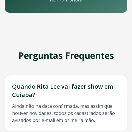
Email: contato@oticket.com.br
Telefone: (11) 3000-0000
WhatsApp: (11) 99999-9999
Chat online: Disponível no site 24/7
Horário de atendimento: Segunda a sexta, 9h às 18h | Sába
Redes Sociais
Siga a OTicket nas redes sociais para ficar por dentro de t
Facebook - @oticket
Perguntas Frequentes
Instagram - @oticket
Twitter - @oticket
YouTube - OTicket Brasil
Palavras-chave Relacionadas
Rita Lee
Cuiaba
, show
Rita Lee
Cuiaba
, ingresso
Rita Lee
Cu
Quando
Rita Lee
vai fazer show em
Cuiaba
?
Ainda não há data confirmada, mas assim que
houver novidades, todos os cadastrados serão
avisados por e-mail em primeira mão.