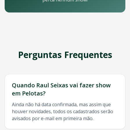
Email: contato@oticket.com.br
Telefone: (11) 3000-0000
WhatsApp: (11) 99999-9999
Chat online: Disponível no site 24/7
Horário de atendimento: Segunda a sexta, 9h às 18h | Sába
Redes Sociais
Siga a OTicket nas redes sociais para ficar por dentro de t
Facebook - @oticket
Perguntas Frequentes
Instagram - @oticket
Twitter - @oticket
YouTube - OTicket Brasil
Palavras-chave Relacionadas
Raul Seixas
Pelotas
, show
Raul Seixas
Pelotas
, ingresso
Raul
Quando
Raul Seixas
vai fazer show
em
Pelotas
?
Ainda não há data confirmada, mas assim que
houver novidades, todos os cadastrados serão
avisados por e-mail em primeira mão.