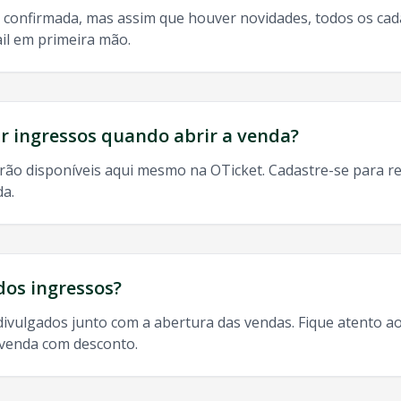
 confirmada, mas assim que houver novidades, todos os ca
il em primeira mão.
do, 9h às 13h
odos os shows de
Ratier
em
Sao Jose Dos Pinhais
:
 ingressos quando abrir a venda?
rão disponíveis aqui mesmo na OTicket. Cadastre-se para re
da.
is
, ingresso
Ratier
Sao Jose Dos Pinhais
,
Ratier
Sao Jose Do
dos ingressos?
divulgados junto com a abertura das vendas. Fique atento ao
-venda com desconto.