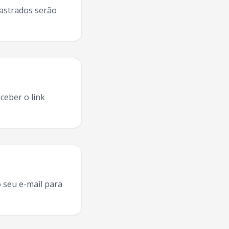
dastrados serão
ceber o link
s Pinhais
2025, agenda
Ratier
Sao Jose Dos Pinhais
,
Ratier
t
 seu e-mail para