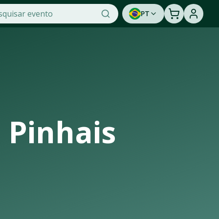
PT
dade na OTicket, a maior plataforma de venda de ingressos o
unidade de assistir a um show ao vivo. Cadastre-se para s
 Pinhais
e infraestrutura de casas de shows, arenas e estádios que r