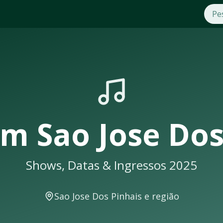
2025
Jose Dos Pinhais
. Compre ingressos com segurança e pratici
ows em
Sao Jose Dos Pinhais
sempre lotam. Não perca a oport
ais
 você receberá uma notificação
em
Sao Jose Dos
Shows, Datas & Ingressos 2025
 para shows e eventos musicais. A cidade conta com excelent
Sao Jose Dos Pinhais
e região
ecer em locais como: