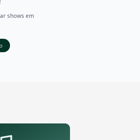
!
mar shows em
saber quando
Ratier
confirmar shows em
Sao Jose Dos Pinhai
o
da abertura das vendas. Cadastrados recebem acesso à pré-
de grande porte que podem receber o show.
pelo aplicativo OTicket a qualquer momento.
.
as regras do evento.