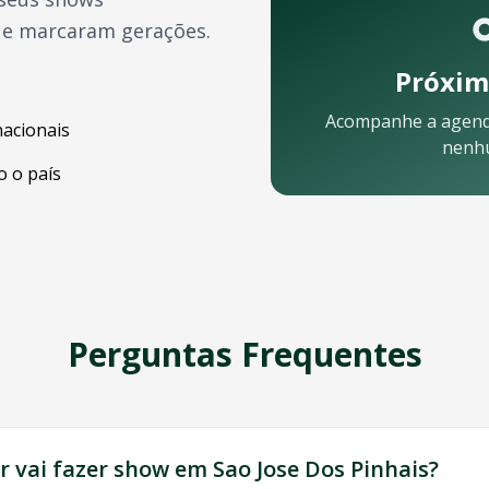
ue marcaram gerações.
Próxim
Acompanhe a agen
nacionais
nenh
 o país
elular:
Perguntas Frequentes
ossa equipe está pronta para ajudar:
r
vai fazer show em
Sao Jose Dos Pinhais
?