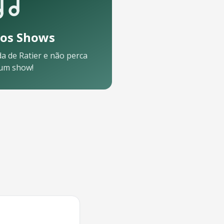
os Shows
da de
Ratier
e não perca
um show!