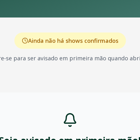
Ainda não há shows confirmados
e-se para ser avisado em primeira mão quando abri
cido por seus shows energéticos e sucessos que marcaram g