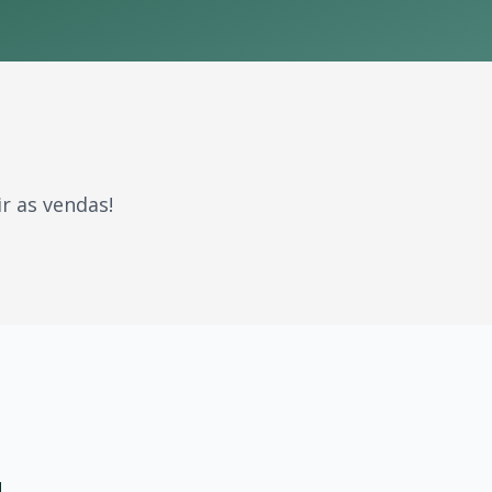
r as vendas!
erações. Com milhões de fãs espalhados pelo Brasil e pel