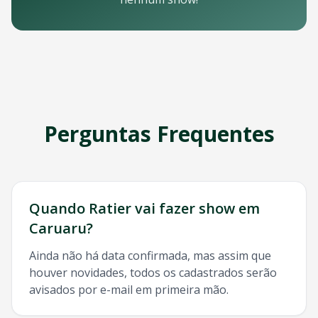
Email: contato@oticket.com.br
Telefone: (11) 3000-0000
WhatsApp: (11) 99999-9999
Chat online: Disponível no site 24/7
Horário de atendimento: Segunda a sexta, 9h às 18h | Sába
Redes Sociais
Siga a OTicket nas redes sociais para ficar por dentro de t
Facebook - @oticket
Perguntas Frequentes
Instagram - @oticket
Twitter - @oticket
YouTube - OTicket Brasil
Palavras-chave Relacionadas
Ratier
Caruaru
, show
Ratier
Caruaru
, ingresso
Ratier
Carua
Quando
Ratier
vai fazer show em
Caruaru
?
Ainda não há data confirmada, mas assim que
houver novidades, todos os cadastrados serão
avisados por e-mail em primeira mão.