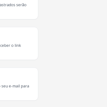
dastrados serão
ceber o link
iro Do Norte
2025, agenda
Pura Raiz
Juazeiro Do Norte
,
Pur
 seu e-mail para