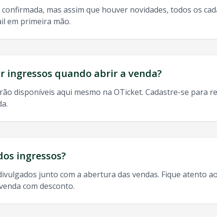
 confirmada, mas assim que houver novidades, todos os ca
il em primeira mão.
do, 9h às 13h
odos os shows de
Pura Raiz
em
Juazeiro Do Norte
:
 ingressos quando abrir a venda?
rão disponíveis aqui mesmo na OTicket. Cadastre-se para re
da.
orte
, ingresso
Pura Raiz
Juazeiro Do Norte
,
Pura Raiz
Juaze
dos ingressos?
divulgados junto com a abertura das vendas. Fique atento ao
-venda com desconto.