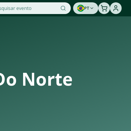
PT
dade na OTicket, a maior plataforma de venda de ingressos 
tunidade de assistir a um show ao vivo. Cadastre-se para 
Do Norte
nfraestrutura de casas de shows, arenas e estádios que rece