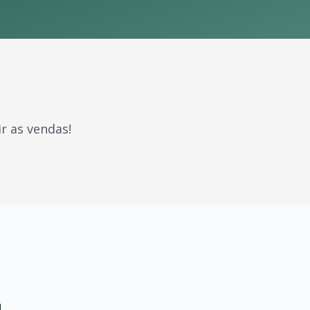
r as vendas!
m gerações. Com milhões de fãs espalhados pelo Brasil e 