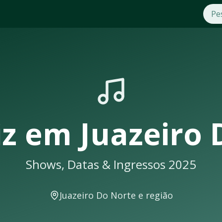
 2025
uazeiro Do Norte
. Compre ingressos com segurança e pratici
 shows em
Juazeiro Do Norte
sempre lotam. Não perca a opor
orte
cê receberá uma notificação
iz
em
Juazeiro 
Shows, Datas & Ingressos 2025
ra shows e eventos musicais. A cidade conta com excelente i
Juazeiro Do Norte
e região
tecer em locais como: