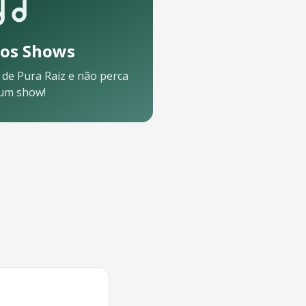
os Shows
 de
Pura Raiz
e não perca
um show!