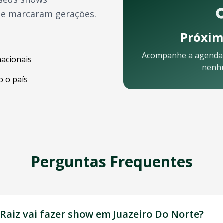
ue marcaram gerações.
Próxim
Acompanhe a agenda
nacionais
nenh
 o país
celular:
Perguntas Frequentes
ossa equipe está pronta para ajudar:
 Raiz
vai fazer show em
Juazeiro Do Norte
?