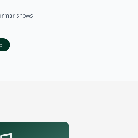
!
firmar shows
saber quando
Pura Raiz
confirmar shows em
Juazeiro Do Nor
o
da abertura das vendas. Cadastrados recebem acesso à pré-
 grande porte que podem receber o show.
pelo aplicativo OTicket a qualquer momento.
.
as regras do evento.