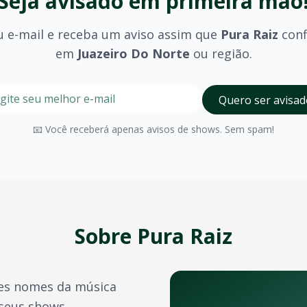
Seja avisado em primeira mão
u e-mail e receba um aviso assim que
Pura Raiz
con
em
Juazeiro Do Norte
ou região.
te
stre seu e-mail nesta página para ser um dos primeiros a 
Digite seu e-mail para receber avisos
Quero ser avisad
Norte
?
olhido (pista, camarote, VIP) e são divulgados no momento 
📧 Você receberá apenas avisos de shows. Sem spam!
Juazeiro Do Norte
possui diversos espaços para eventos de
a confirmação do pagamento. Você também pode acessá-los 
e crédito, além de outras opções como PIX e boleto bancário
Sobre
Pura Raiz
transferência de ingressos para outras pessoas, seguindo 
es nomes da música
s artistas e bandas durante o ano. Confira também:
 seus shows