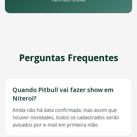
Email: contato@oticket.com.br
Telefone: (11) 3000-0000
WhatsApp: (11) 99999-9999
Chat online: Disponível no site 24/7
Horário de atendimento: Segunda a sexta, 9h às 18h | Sába
Redes Sociais
Siga a OTicket nas redes sociais para ficar por dentro de t
Facebook - @oticket
Perguntas Frequentes
Instagram - @oticket
Twitter - @oticket
YouTube - OTicket Brasil
Palavras-chave Relacionadas
Pitbull
Niteroi
, show
Pitbull
Niteroi
, ingresso
Pitbull
Niteroi
Quando
Pitbull
vai fazer show em
Niteroi
?
Ainda não há data confirmada, mas assim que
houver novidades, todos os cadastrados serão
avisados por e-mail em primeira mão.