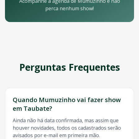
Email: contato@oticket.com.br
Acompanhe a agenda de
Mumuzinho
e não
Telefone: (11) 3000-0000
perca nenhum show!
WhatsApp: (11) 99999-9999
Chat online: Disponível no site 24/7
Horário de atendimento: Segunda a sexta, 9h às 18h | Sába
Redes Sociais
Siga a OTicket nas redes sociais para ficar por dentro de t
Facebook - @oticket
Instagram - @oticket
Perguntas Frequentes
Twitter - @oticket
YouTube - OTicket Brasil
Palavras-chave Relacionadas
Mumuzinho
Taubate
, show
Mumuzinho
Taubate
, ingresso
Quando
Mumuzinho
vai fazer show
em
Taubate
?
Ainda não há data confirmada, mas assim que
houver novidades, todos os cadastrados serão
avisados por e-mail em primeira mão.