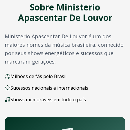
Sobre
Ministerio
Outros artistas disponíveis
Navegação
Apascentar De Louvor
Página Inicial
Todos os Eventos
Todos os Artistas
Ministerio Apascentar De Louvor
é um dos
Outras cidades com
Ministerio Apascentar De Louvor
maiores nomes da música brasileira, conhecido
Perguntas Frequentes
por seus shows energéticos e sucessos que
Baixe Nosso App
Acompanhe shows de
Ministerio Apascentar De Louvor
em
marcaram gerações.
OTicket para iOS - iPhone e iPad
OTicket para Android
Milhões de fãs pelo Brasil
Com o app você pode:
Sucessos nacionais e internacionais
Receber notificações push de novos shows
Comprar ingressos com um toque
Shows memoráveis em todo o país
Acessar seus ingressos offline
Acompanhar sua agenda de eventos
Contato e Suporte
Dúvidas sobre shows de
Ministerio Apascentar De Louvor