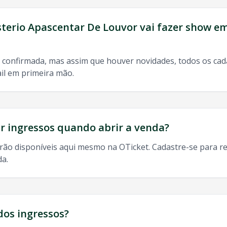
sterio Apascentar De Louvor
vai fazer show e
do, 9h às 13h
 confirmada, mas assim que houver novidades, todos os ca
il em primeira mão.
odos os shows de
Ministerio Apascentar De Louvor
em
Porto 
 ingressos quando abrir a venda?
rão disponíveis aqui mesmo na OTicket. Cadastre-se para re
terio Apascentar De Louvor
Porto Alegre
, ingresso
Minister
da.
dos ingressos?