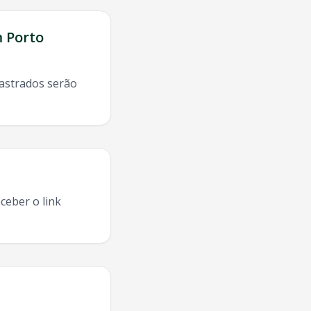
m
Porto
dastrados serão
Alegre
:
ceber o link
io Apascentar De Louvor
Porto Alegre
,
Ministerio Apascent