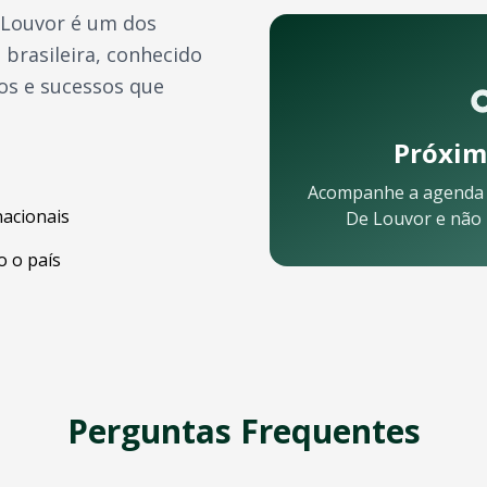
 Louvor
é um dos
brasileira, conhecido
os e sucessos que
Próxim
Acompanhe a agenda
nacionais
De Louvor
e não 
Porto Alegre
pelo celular:
 o país
Perguntas Frequentes
em
Porto Alegre
? Nossa equipe está pronta para ajudar: