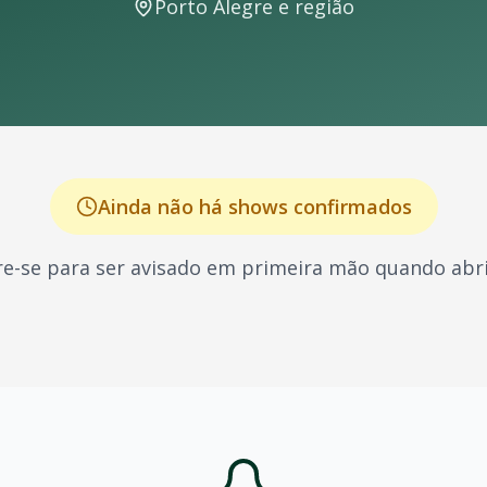
Porto Alegre
e região
Ainda não há shows confirmados
e-se para ser avisado em primeira mão quando abri
 música brasileira, conhecido por seus shows energéticos
os por: