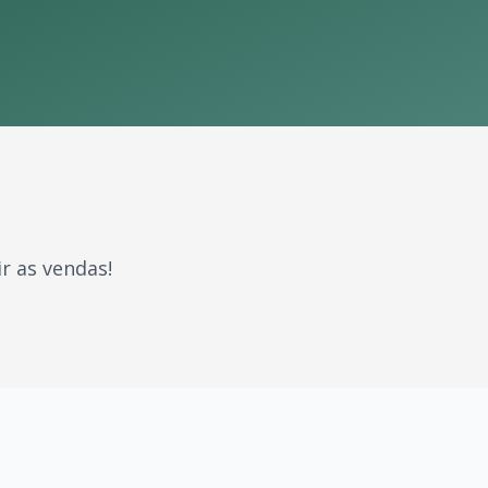
r as vendas!
 e sucessos que marcaram gerações. Com milhões de fãs esp