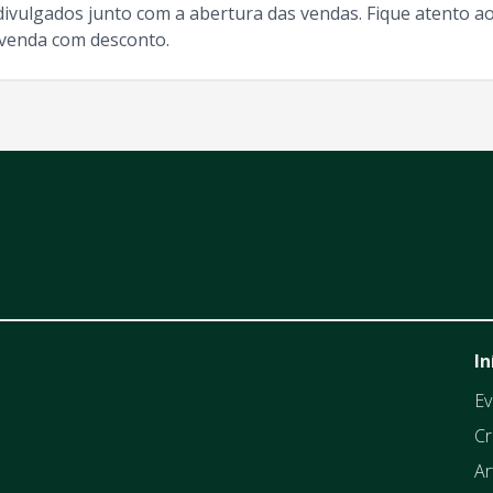
divulgados junto com a abertura das vendas. Fique atento ao
-venda com desconto.
In
Ev
Cr
Ar