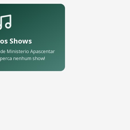
os Shows
 de
Ministerio Apascentar
perca nenhum show!