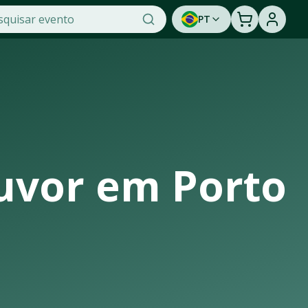
PT
egurança e praticidade na OTicket, a maior plataforma de v
 Não perca a oportunidade de assistir a um show ao vivo. 
uvor
em
Porto
strutura de casas de shows, arenas e estádios que recebem o