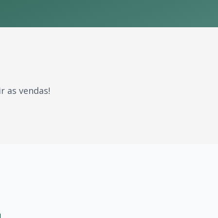
r as vendas!
m gerações. Com milhões de fãs espalhados pelo Brasil e p