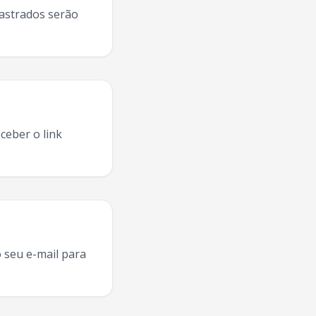
dastrados serão
ceber o link
 Loma
turnê
Jundiai
,
Mc Loma
ao vivo
Jundiai
,
Mc Loma
conce
 seu e-mail para