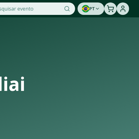
PT
cket, a maior plataforma de venda de ingressos online do Br
 assistir a um show ao vivo. Cadastre-se para ser avisado
iai
ra de casas de shows, arenas e estádios que recebem os maio