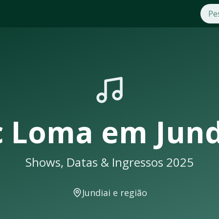
ndiai
. Compre ingressos com segurança e praticidade na OTi
 shows em
Jundiai
sempre lotam. Não perca a oportunidade de
 uma notificação
 Loma
em
Jund
Shows, Datas & Ingressos 2025
eventos musicais. A cidade conta com excelente infraestrutu
Jundiai
e região
cais como: