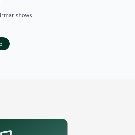
!
irmar shows
saber quando
Mc Loma
confirmar shows em
Jundiai
.
o
da abertura das vendas. Cadastrados recebem acesso à pré-
te que podem receber o show.
pelo aplicativo OTicket a qualquer momento.
.
as regras do evento.