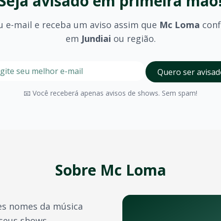
Seja avisado em primeira mão
u e-mail e receba um aviso assim que
Mc Loma
conf
em
Jundiai
ou região.
stre seu e-mail nesta página para ser um dos primeiros a 
Digite seu e-mail para receber avisos
Quero ser avisad
olhido (pista, camarote, VIP) e são divulgados no momento 
📧 Você receberá apenas avisos de shows. Sem spam!
Jundiai
possui diversos espaços para eventos de grande por
a confirmação do pagamento. Você também pode acessá-los 
e crédito, além de outras opções como PIX e boleto bancário
Sobre
Mc Loma
transferência de ingressos para outras pessoas, seguindo 
es nomes da música
 bandas durante o ano. Confira também:
 seus shows