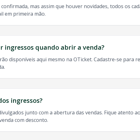
 confirmada, mas assim que houver novidades, todos os ca
il em primeira mão.
do, 9h às 13h
odos os shows de
Mc Loma
em
Jundiai
:
 ingressos quando abrir a venda?
rão disponíveis aqui mesmo na OTicket. Cadastre-se para re
da.
Jundiai
,
Mc Loma
Jundiai
2025, agenda
Mc Loma
Jundiai
,
Mc
dos ingressos?
divulgados junto com a abertura das vendas. Fique atento ao
-venda com desconto.