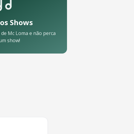
os Shows
 de
Mc Loma
e não perca
um show!