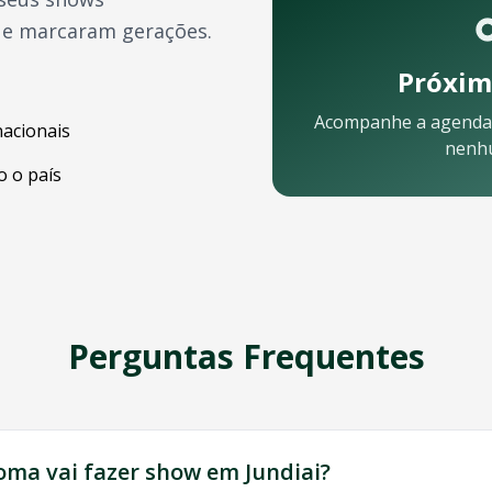
ue marcaram gerações.
Próxim
Acompanhe a agenda
nacionais
nenh
 o país
Perguntas Frequentes
 está pronta para ajudar:
oma
vai fazer show em
Jundiai
?