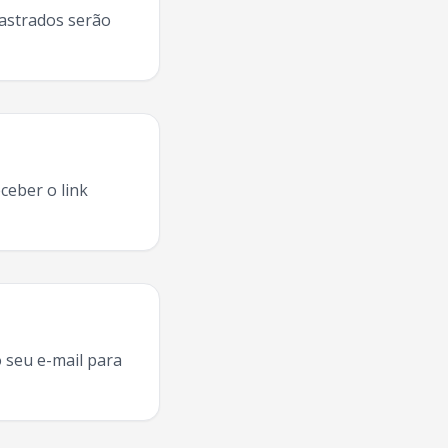
dastrados serão
ceber o link
zea Grande
2025, agenda
Mc Don Juan
Varzea Grande
,
Mc D
 seu e-mail para