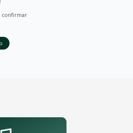
!
n
confirmar
saber quando
Mc Don Juan
confirmar shows em
Varzea Gran
o
da abertura das vendas. Cadastrados recebem acesso à pré-
ande porte que podem receber o show.
pelo aplicativo OTicket a qualquer momento.
.
as regras do evento.