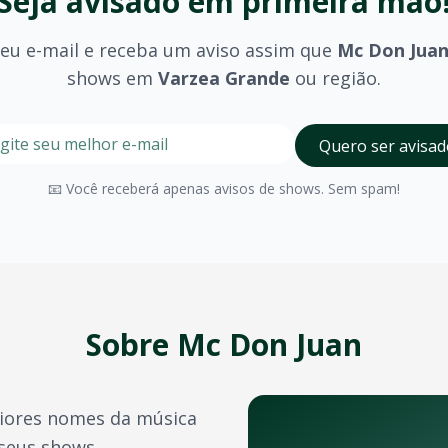
Seja avisado em primeira mão
seu e-mail e receba um aviso assim que
Mc Don Jua
shows em
Varzea Grande
ou região.
de
stre seu e-mail nesta página para ser um dos primeiros a 
Digite seu e-mail para receber avisos
Quero ser avisad
rande
?
olhido (pista, camarote, VIP) e são divulgados no momento 
📧 Você receberá apenas avisos de shows. Sem spam!
Varzea Grande
possui diversos espaços para eventos de gr
a confirmação do pagamento. Você também pode acessá-los 
e crédito, além de outras opções como PIX e boleto bancário
Sobre
Mc Don Juan
transferência de ingressos para outras pessoas, seguindo 
iores nomes da música
s artistas e bandas durante o ano. Confira também:
 seus shows