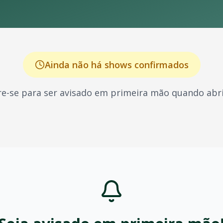
Ainda não há shows confirmados
e-se para ser avisado em primeira mão quando abri
 conhecido por seus shows energéticos e sucessos que marc