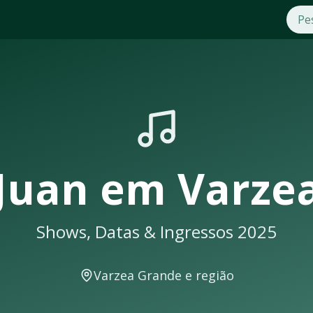
 2025
m
Varzea Grande
. Compre ingressos com segurança e pratici
eus shows em
Varzea Grande
sempre lotam. Não perca a opor
ande
receberá uma notificação
Juan
em
Varze
Shows, Datas & Ingressos 2025
shows e eventos musicais. A cidade conta com excelente infr
Varzea Grande
e região
tecer em locais como: