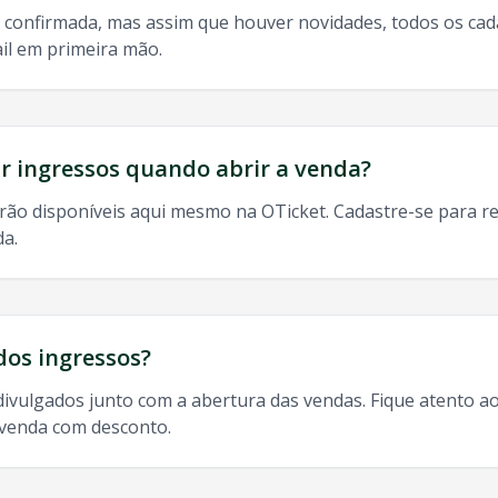
 confirmada, mas assim que houver novidades, todos os ca
il em primeira mão.
do, 9h às 13h
odos os shows de
Mc Don Juan
em
Varzea Grande
:
 ingressos quando abrir a venda?
rão disponíveis aqui mesmo na OTicket. Cadastre-se para re
da.
nde
, ingresso
Mc Don Juan
Varzea Grande
,
Mc Don Juan
Var
dos ingressos?
divulgados junto com a abertura das vendas. Fique atento ao
-venda com desconto.