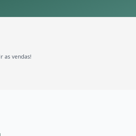
r as vendas!
aram gerações. Com milhões de fãs espalhados pelo Brasil