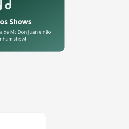
os Shows
a de
Mc Don Juan
e não
enhum show!