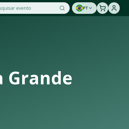
PT
dade na OTicket, a maior plataforma de venda de ingressos 
tunidade de assistir a um show ao vivo. Cadastre-se para 
a Grande
aestrutura de casas de shows, arenas e estádios que recebem