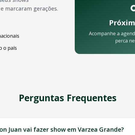
ue marcaram gerações.
Próxim
Acompanhe a agend
nacionais
perca n
 o país
elular:
Perguntas Frequentes
ossa equipe está pronta para ajudar:
on Juan
vai fazer show em
Varzea Grande
?