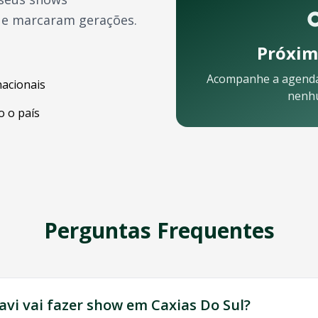
ue marcaram gerações.
Próxim
Acompanhe a agend
nacionais
nenh
 o país
:
Perguntas Frequentes
quipe está pronta para ajudar:
avi
vai fazer show em
Caxias Do Sul
?