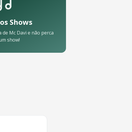
os Shows
a de
Mc Davi
e não perca
um show!