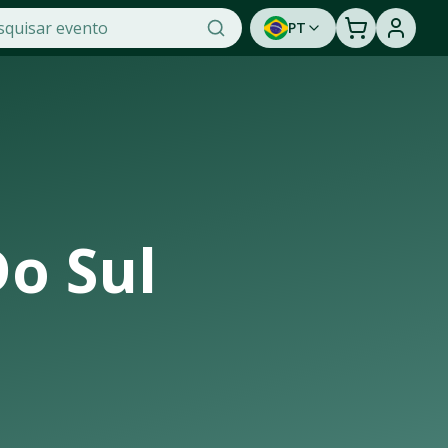
PT
a OTicket, a maior plataforma de venda de ingressos online
de de assistir a um show ao vivo. Cadastre-se para ser av
Do Sul
strutura de casas de shows, arenas e estádios que recebem o