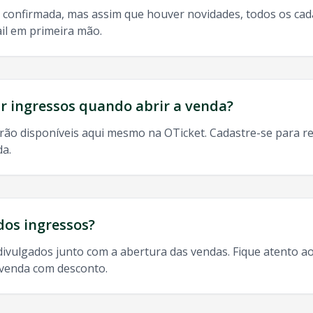
 confirmada, mas assim que houver novidades, todos os ca
il em primeira mão.
do, 9h às 13h
odos os shows de
Mc Davi
em
Caxias Do Sul
:
 ingressos quando abrir a venda?
rão disponíveis aqui mesmo na OTicket. Cadastre-se para re
da.
so
Mc Davi
Caxias Do Sul
,
Mc Davi
Caxias Do Sul
2025, agend
dos ingressos?
divulgados junto com a abertura das vendas. Fique atento ao
-venda com desconto.