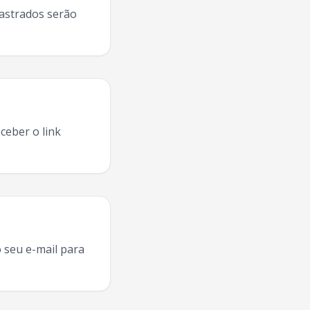
dastrados serão
ceber o link
a
Mc Davi
Caxias Do Sul
,
Mc Davi
turnê
Caxias Do Sul
,
Mc Dav
 seu e-mail para