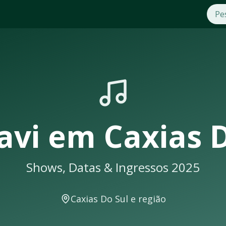
ias Do Sul
. Compre ingressos com segurança e praticidade n
shows em
Caxias Do Sul
sempre lotam. Não perca a oportunida
ceberá uma notificação
avi
em
Caxias 
Shows, Datas & Ingressos 2025
hows e eventos musicais. A cidade conta com excelente infrae
Caxias Do Sul
e região
em locais como: