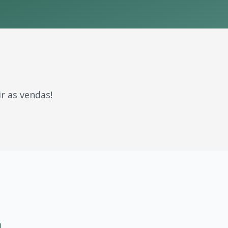
r as vendas!
 gerações. Com milhões de fãs espalhados pelo Brasil e pe