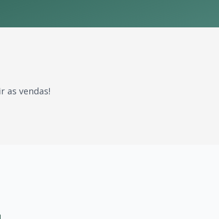
r as vendas!
gerações. Com milhões de fãs espalhados pelo Brasil e pel