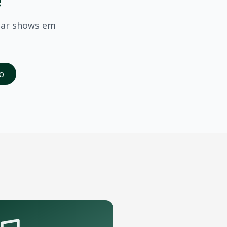
!
mar shows em
saber quando
Matue
confirmar shows em
Taubate
.
o
da abertura das vendas. Cadastrados recebem acesso à pré-
orte que podem receber o show.
pelo aplicativo OTicket a qualquer momento.
.
as regras do evento.