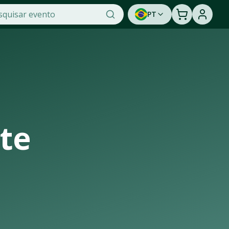
PT
ket, a maior plataforma de venda de ingressos online do Bra
assistir a um show ao vivo. Cadastre-se para ser avisado 
te
ura de casas de shows, arenas e estádios que recebem os mai