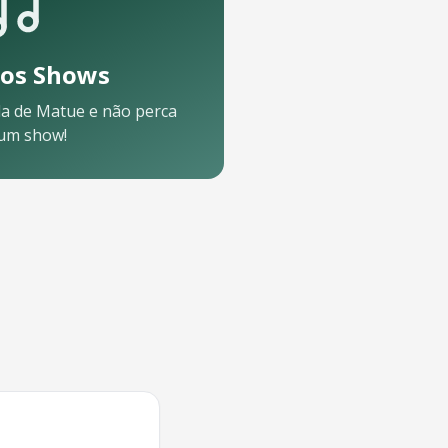
os Shows
a de
Matue
e não perca
um show!