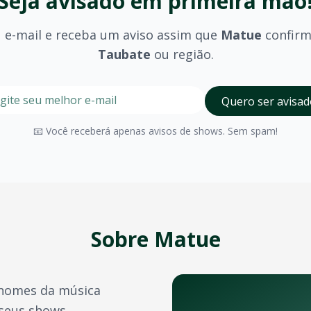
Seja avisado em primeira mão
 e-mail e receba um aviso assim que
Matue
confir
Taubate
ou região.
stre seu e-mail nesta página para ser um dos primeiros a 
Digite seu e-mail para receber avisos
Quero ser avisad
olhido (pista, camarote, VIP) e são divulgados no momento 
📧 Você receberá apenas avisos de shows. Sem spam!
Taubate
possui diversos espaços para eventos de grande p
a confirmação do pagamento. Você também pode acessá-los 
e crédito, além de outras opções como PIX e boleto bancário
Sobre
Matue
transferência de ingressos para outras pessoas, seguindo 
nomes da música
bandas durante o ano. Confira também:
 seus shows