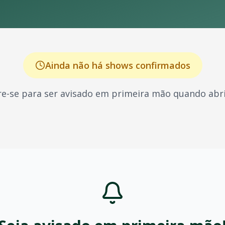
Ainda não há shows confirmados
e-se para ser avisado em primeira mão quando abri
cido por seus shows energéticos e sucessos que marcaram 