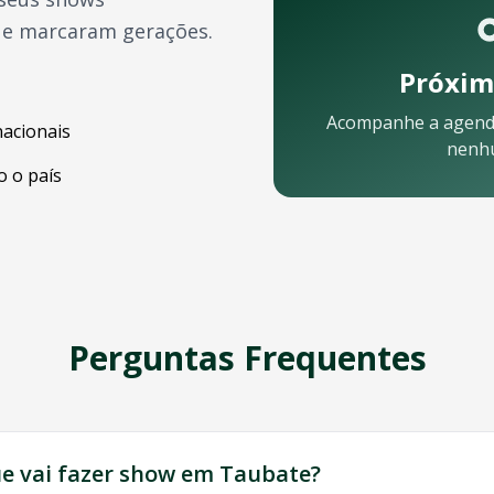
ue marcaram gerações.
Próxim
Acompanhe a agend
nacionais
nenh
 o país
Perguntas Frequentes
está pronta para ajudar:
ue
vai fazer show em
Taubate
?