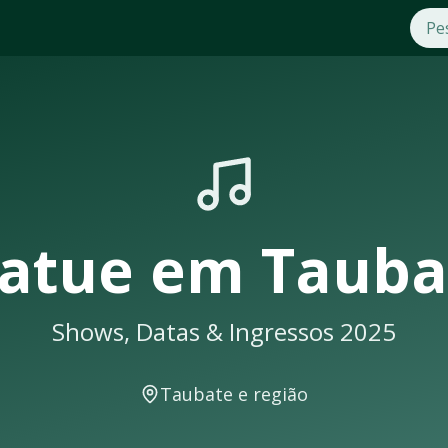
bate
. Compre ingressos com segurança e praticidade na OTic
ows em
Taubate
sempre lotam. Não perca a oportunidade de 
rá uma notificação
atue
em
Tauba
Shows, Datas & Ingressos 2025
e eventos musicais. A cidade conta com excelente infraestrut
Taubate
e região
ais como: