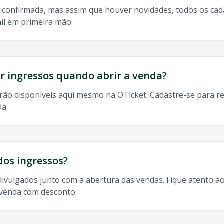
 confirmada, mas assim que houver novidades, todos os ca
il em primeira mão.
do, 9h às 13h
odos os shows de
Matue
em
Taubate
:
 ingressos quando abrir a venda?
rão disponíveis aqui mesmo na OTicket. Cadastre-se para re
da.
bate
,
Matue
Taubate
2025, agenda
Matue
Taubate
,
Matue
dos ingressos?
divulgados junto com a abertura das vendas. Fique atento ao
-venda com desconto.