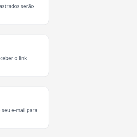
dastrados serão
ceber o link
turnê
Taubate
,
Matue
ao vivo
Taubate
,
Matue
concerto
Tau
 seu e-mail para