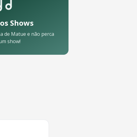
os Shows
a de
Matue
e não perca
um show!