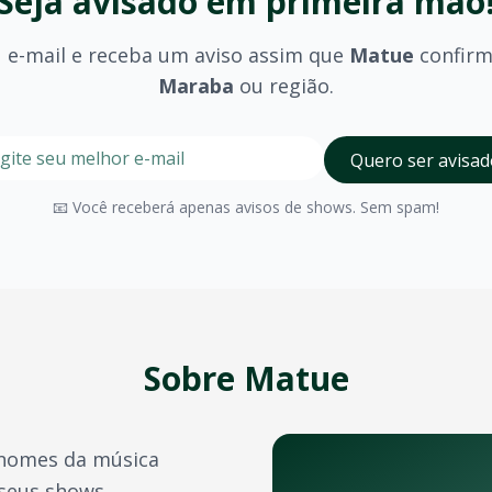
Seja avisado em primeira mão
 e-mail e receba um aviso assim que
Matue
confir
Maraba
ou região.
stre seu e-mail nesta página para ser um dos primeiros a 
Digite seu e-mail para receber avisos
Quero ser avisad
olhido (pista, camarote, VIP) e são divulgados no momento 
📧 Você receberá apenas avisos de shows. Sem spam!
Maraba
possui diversos espaços para eventos de grande po
a confirmação do pagamento. Você também pode acessá-los 
e crédito, além de outras opções como PIX e boleto bancário
Sobre
Matue
transferência de ingressos para outras pessoas, seguindo 
nomes da música
bandas durante o ano. Confira também:
 seus shows