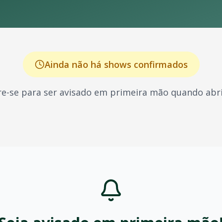
Ainda não há shows confirmados
e-se para ser avisado em primeira mão quando abri
cido por seus shows energéticos e sucessos que marcaram 