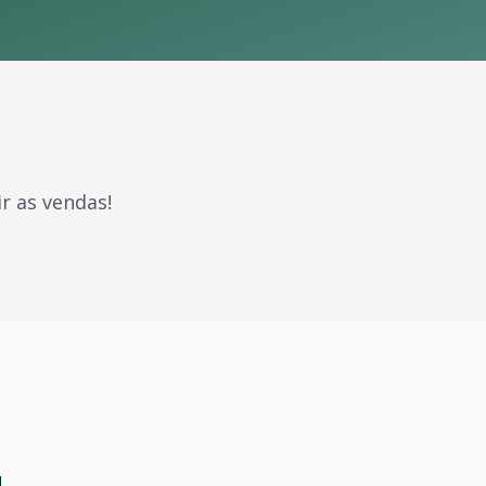
r as vendas!
gerações. Com milhões de fãs espalhados pelo Brasil e pel