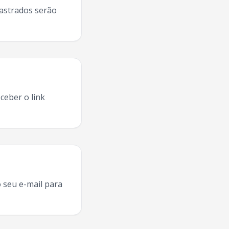
dastrados serão
ceber o link
nê
Maraba
,
Matue
ao vivo
Maraba
,
Matue
concerto
Maraba
,
 seu e-mail para