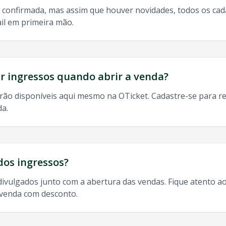
 confirmada, mas assim que houver novidades, todos os ca
il em primeira mão.
do, 9h às 13h
odos os shows de
Matue
em
Maraba
:
 ingressos quando abrir a venda?
rão disponíveis aqui mesmo na OTicket. Cadastre-se para re
da.
ba
,
Matue
Maraba
2025, agenda
Matue
Maraba
,
Matue
tur
dos ingressos?
divulgados junto com a abertura das vendas. Fique atento ao
-venda com desconto.