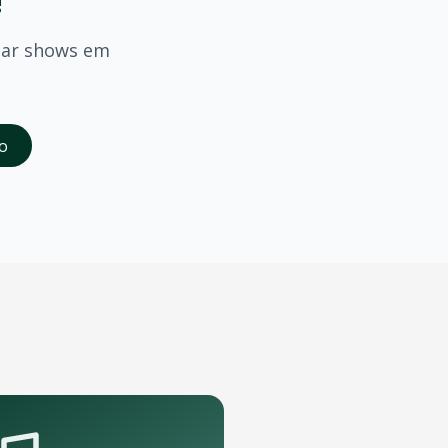
!
mar shows em
saber quando
Matue
confirmar shows em
Maraba
.
o
da abertura das vendas. Cadastrados recebem acesso à pré-
rte que podem receber o show.
pelo aplicativo OTicket a qualquer momento.
.
as regras do evento.