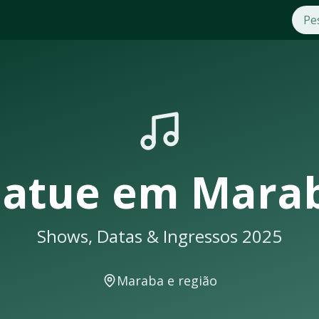
aba
. Compre ingressos com segurança e praticidade na OTick
ows em
Maraba
sempre lotam. Não perca a oportunidade de a
á uma notificação
atue
em
Mara
Shows, Datas & Ingressos 2025
 eventos musicais. A cidade conta com excelente infraestrut
Maraba
e região
ais como: