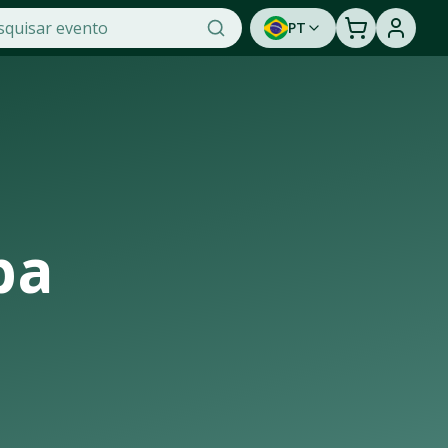
PT
et, a maior plataforma de venda de ingressos online do Bra
ssistir a um show ao vivo. Cadastre-se para ser avisado e
ba
ura de casas de shows, arenas e estádios que recebem os mai