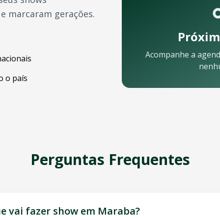
ue marcaram gerações.
Próxim
Acompanhe a agend
nacionais
nenh
 o país
Perguntas Frequentes
stá pronta para ajudar:
ue
vai fazer show em
Maraba
?