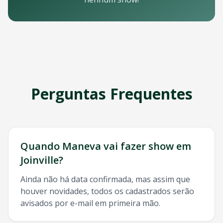
Email: contato@oticket.com.br
Telefone: (11) 3000-0000
WhatsApp: (11) 99999-9999
Chat online: Disponível no site 24/7
Horário de atendimento: Segunda a sexta, 9h às 18h | Sába
Redes Sociais
Siga a OTicket nas redes sociais para ficar por dentro de t
Facebook - @oticket
Perguntas Frequentes
Instagram - @oticket
Twitter - @oticket
YouTube - OTicket Brasil
Palavras-chave Relacionadas
Maneva
Joinville
, show
Maneva
Joinville
, ingresso
Maneva
J
Quando
Maneva
vai fazer show em
Joinville
?
Ainda não há data confirmada, mas assim que
houver novidades, todos os cadastrados serão
avisados por e-mail em primeira mão.