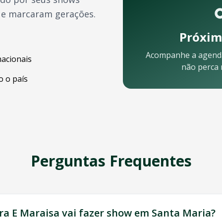
ue marcaram gerações.
Próxim
Acompanhe a agend
nacionais
não perca
 o país
 celular:
Perguntas Frequentes
 Nossa equipe está pronta para ajudar:
ra E Maraisa
vai fazer show em
Santa Maria
?