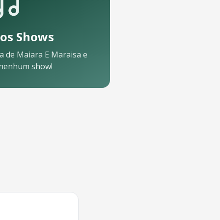
os Shows
a de
Maiara E Maraisa
e
 nenhum show!