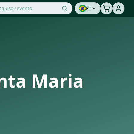
PT
cidade na OTicket, a maior plataforma de venda de ingresso
ortunidade de assistir a um show ao vivo. Cadastre-se par
nta Maria
trutura de casas de shows, arenas e estádios que recebem os