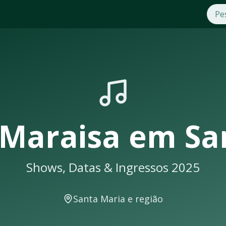
as 2025
isa
em
Santa Maria
. Compre ingressos com segurança e prati
l e seus shows em
Santa Maria
sempre lotam. Não perca a op
Maria
eberá uma notificação
 Maraisa
em
Sa
Shows, Datas & Ingressos 2025
ws e eventos musicais. A cidade conta com excelente infraes
Santa Maria
e região
ontecer em locais como: