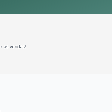
r as vendas!
 marcaram gerações. Com milhões de fãs espalhados pelo Br