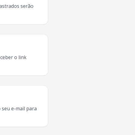
dastrados serão
ceber o link
Maraisa
Santa Maria
2025, agenda
Maiara E Maraisa
Santa M
 seu e-mail para