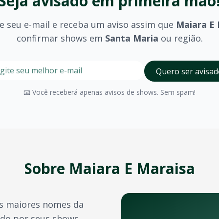
Seja avisado em primeira mão
e seu e-mail e receba um aviso assim que
Maiara E 
confirmar shows em
Santa Maria
ou região.
ria
stre seu e-mail nesta página para ser um dos primeiros a 
Digite seu e-mail para receber avisos
Quero ser avisad
a Maria
?
olhido (pista, camarote, VIP) e são divulgados no momento 
📧 Você receberá apenas avisos de shows. Sem spam!
Santa Maria
possui diversos espaços para eventos de grand
a confirmação do pagamento. Você também pode acessá-los 
e crédito, além de outras opções como PIX e boleto bancário
Sobre
Maiara E Maraisa
transferência de ingressos para outras pessoas, seguindo 
s maiores nomes da
os artistas e bandas durante o ano. Confira também:
ido por seus shows