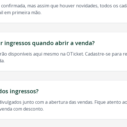
 confirmada, mas assim que houver novidades, todos os ca
il em primeira mão.
do, 9h às 13h
odos os shows de
Maiara E Maraisa
em
Santa Maria
:
 ingressos quando abrir a venda?
rão disponíveis aqui mesmo na OTicket. Cadastre-se para re
da.
a Maria
, ingresso
Maiara E Maraisa
Santa Maria
,
Maiara E 
dos ingressos?
divulgados junto com a abertura das vendas. Fique atento ao
-venda com desconto.