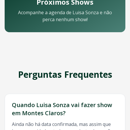
Próximos Shows
Email: contato@oticket.com.br
Telefone: (11) 3000-0000
Acompanhe a agenda de
Luisa Sonza
e não
WhatsApp: (11) 99999-9999
perca nenhum show!
Chat online: Disponível no site 24/7
Horário de atendimento: Segunda a sexta, 9h às 18h | Sába
Redes Sociais
Siga a OTicket nas redes sociais para ficar por dentro de t
Facebook - @oticket
Instagram - @oticket
Twitter - @oticket
YouTube - OTicket Brasil
Perguntas Frequentes
Palavras-chave Relacionadas
Luisa Sonza
Montes Claros
, show
Luisa Sonza
Montes Clar
Quando
Luisa Sonza
vai fazer show
em
Montes Claros
?
Ainda não há data confirmada, mas assim que