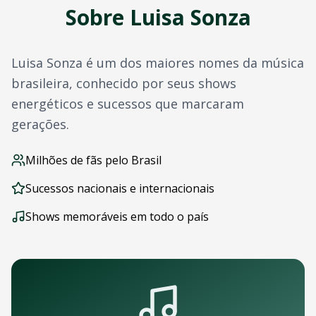
Sobre
Luisa Sonza
Outros artistas disponíveis
Navegação
Página Inicial
Luisa Sonza
é um dos maiores nomes da música
Todos os Eventos
Todos os Artistas
brasileira, conhecido por seus shows
Outras cidades com
Luisa Sonza
energéticos e sucessos que marcaram
Perguntas Frequentes
gerações.
Baixe Nosso App
Acompanhe shows de
Luisa Sonza
em
Jaboatao Dos Guara
Milhões de fãs pelo Brasil
OTicket para iOS - iPhone e iPad
OTicket para Android
Sucessos nacionais e internacionais
Com o app você pode:
Receber notificações push de novos shows
Shows memoráveis em todo o país
Comprar ingressos com um toque
Acessar seus ingressos offline
Acompanhar sua agenda de eventos
Contato e Suporte
Dúvidas sobre shows de
Luisa Sonza
em
Jaboatao Dos Gua