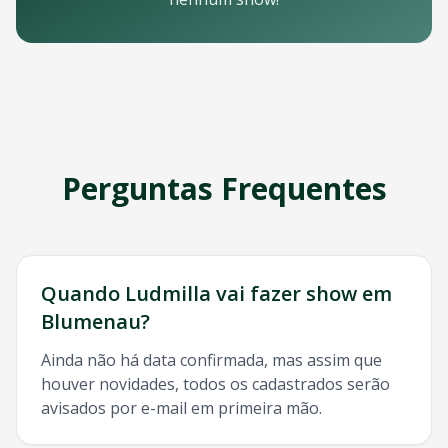
Email: contato@oticket.com.br
Telefone: (11) 3000-0000
WhatsApp: (11) 99999-9999
Chat online: Disponível no site 24/7
Horário de atendimento: Segunda a sexta, 9h às 18h | Sába
Redes Sociais
Siga a OTicket nas redes sociais para ficar por dentro de t
Facebook - @oticket
Perguntas Frequentes
Instagram - @oticket
Twitter - @oticket
YouTube - OTicket Brasil
Palavras-chave Relacionadas
Ludmilla
Blumenau
, show
Ludmilla
Blumenau
, ingresso
Lud
Quando
Ludmilla
vai fazer show em
Blumenau
?
Ainda não há data confirmada, mas assim que
houver novidades, todos os cadastrados serão
avisados por e-mail em primeira mão.