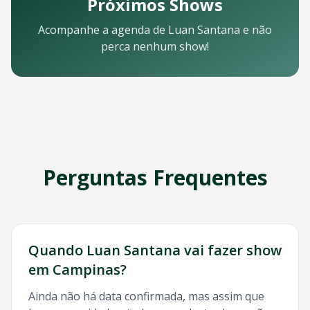
Próximos Shows
Email: contato@oticket.com.br
Telefone: (11) 3000-0000
Acompanhe a agenda de
Luan Santana
e não
WhatsApp: (11) 99999-9999
perca nenhum show!
Chat online: Disponível no site 24/7
Horário de atendimento: Segunda a sexta, 9h às 18h | Sába
Redes Sociais
Siga a OTicket nas redes sociais para ficar por dentro de t
Facebook - @oticket
Instagram - @oticket
Twitter - @oticket
YouTube - OTicket Brasil
Perguntas Frequentes
Palavras-chave Relacionadas
Luan Santana
Campinas
, show
Luan Santana
Campinas
, in
Quando
Luan Santana
vai fazer show
em
Campinas
?
Ainda não há data confirmada, mas assim que