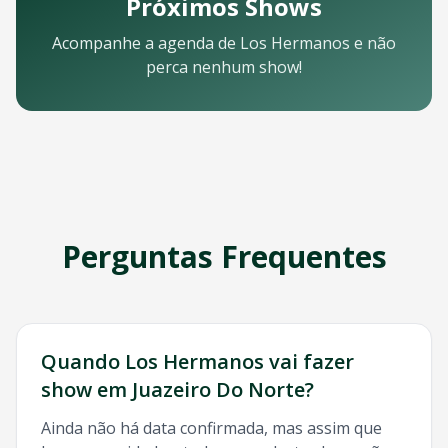
Próximos Shows
Email: contato@oticket.com.br
Telefone: (11) 3000-0000
Acompanhe a agenda de
Los Hermanos
e não
WhatsApp: (11) 99999-9999
perca nenhum show!
Chat online: Disponível no site 24/7
Horário de atendimento: Segunda a sexta, 9h às 18h | Sába
Redes Sociais
Siga a OTicket nas redes sociais para ficar por dentro de t
Facebook - @oticket
Instagram - @oticket
Twitter - @oticket
YouTube - OTicket Brasil
Perguntas Frequentes
Palavras-chave Relacionadas
Los Hermanos
Juazeiro Do Norte
, show
Los Hermanos
Jua
Quando
Los Hermanos
vai fazer
show em
Juazeiro Do Norte
?
Ainda não há data confirmada, mas assim que